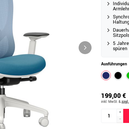
Individu
Armlehn
Synchr
Outdoor
Haltun
Ampelschirme
Dauerha
e
Sitzpol
Schirmständer
5 Jahre
Abdeckhauben & Zubehör
tze
spüren
Ausführungen
199,00 €
inkl. MwSt.
&
zzgl