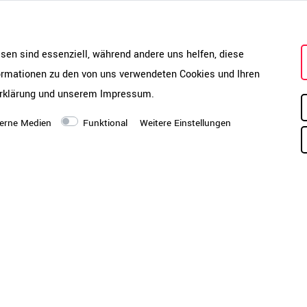
8 Stunden rückengesu
esen sind essenziell, während andere uns helfen, diese
sitzen
formationen zu den von uns verwendeten Cookies und Ihren
Die höhenverstellbare
rklärung
und unserem
Impressum
.
Lordosenstütze und
einstellbare
erne Medien
Funktional
Weitere Einstellungen
Synchronmechanik
entlasten gezielt Ihren
Rücken. So beugen Sie
Verspannungen und
Ermüdung vor – für
dauerhaft entspanntes
Arbeiten.
Spürbare Entlastung fü
Ihren Nacken
Höhen- und