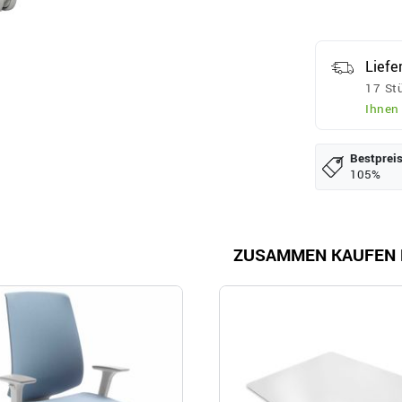
Liefe
17 Stü
Ihnen
Bestpreis
105%
ZUSAMMEN KAUFEN 