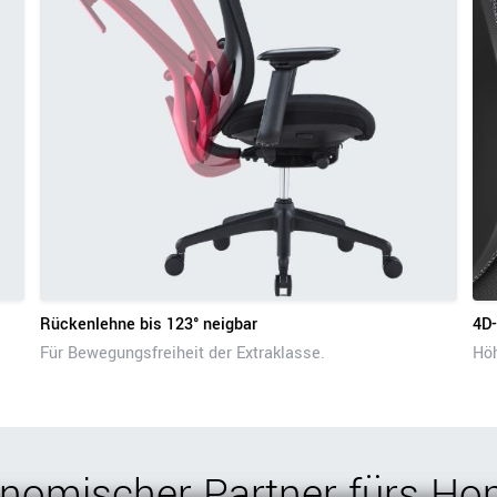
Rückenlehne bis 123° neigbar
4D-
Für Bewegungsfreiheit der Extraklasse.
Höh
onomischer Partner fürs Ho