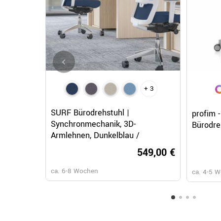
+ 3
Schnellansicht
SURF Bürodrehstuhl |
profim 
Synchronmechanik, 3D-
Bürodre
Armlehnen, Dunkelblau /
Mitternachtsblau
549,00 €
ca. 6-8 Wochen
ca. 4-5 