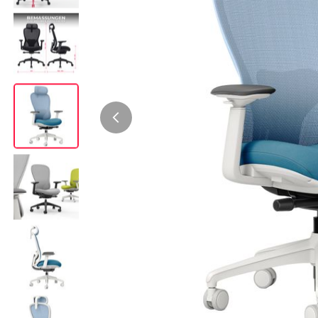
Bürocontainer
Büromöbel-Sets
Standcontainer
Einzelarbeitsplätz
Rollcontainer
Chefbüros
Gruppenarbeitsplä