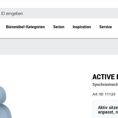
Büromöbel-Kategorien
Serien
Inspiration
Service
Bürotische
Empfang
Schreibtische
Empfangstheke
änke
Höhenverstellbare Schreibtische
Beistell- / Cou
ACTIVE 
änke
Konferenztische
Synchronmecha
Stehtische
e
Besprechungstische
Art.-ID:
11123
Tischgestelle
Aktiv sitz
Schreibtischplatten
anpasst, 
Anbautische & Zubehör