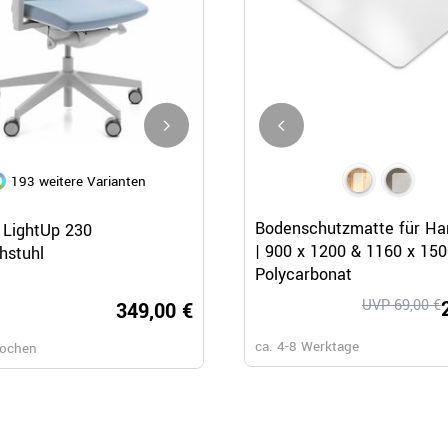
193 weitere Varianten
10 weitere Varianten
Schnellansicht
Schnellansicht
Schnellansicht
Bodenschutzmatte für Ha
- LightUp 230
profim – TRILLO PRO
| 900 x 1200 & 1160 x 15
hstuhl
Bürodrehstuhl |
Polycarbonat
Synchronmechanik, Kunststof
oder Polsterrückenlehne
UVP 69,00 €
349,00 €
UVP 319,00 €
239,
ca. 4-8 Werktage
Wochen
ca. 4-5 Wochen