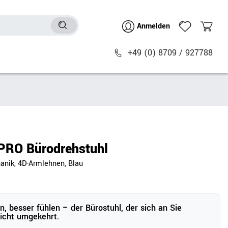
Anmelden
+49 (0) 8709 / 927788
Sitzmöbel
n
Bürostühle
chtische
Besucher- & Konferenzstühle
PRO Bürodrehstuhl
Polstermöbel
nik, 4D-Armlehnen, Blau
Barhocker
Sitz- & Stehhocker
Zubehör
en, besser fühlen – der Bürostuhl, der sich an Sie
nicht umgekehrt.