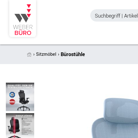
Bürostühle
Sitzmöbel
Akustik & Sichtschutz
Büroschränke
Stellwände & Trennwände
Aktenschränke
Raum in Raum-Systeme
Schiebetürenschr
Tischtrennwände
Querrollladenschr
Akustik Deckensegel &
Regalschränke
Wandpaneele
Büro Schrankwänd
Spinde
Garderoben
Zubehör