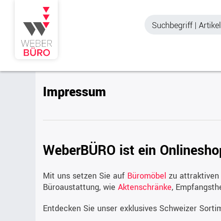
Impressum
Akustik & Sichtschutz
Büroschränke
Stellwände & Trennwände
Aktenschränke
Raum in Raum-Systeme
Schiebetürenschr
Tischtrennwände
WeberBÜRO ist ein Onlinesh
Querrollladenschr
Akustik Deckensegel &
Regalschränke
Wandpaneele
Büro Schrankwänd
Mit uns setzen Sie auf
Büromöbel
zu attraktiven
Büroaustattung, wie
Aktenschränke
, Empfangsth
Spinde
Garderoben
Entdecken Sie unser exklusives Schweizer Sort
Zubehör