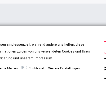
8709 / 927788
info@weberbuero.de
Kontaktformul
esen sind essenziell, während andere uns helfen, diese
formationen zu den von uns verwendeten Cookies und Ihren
rklärung
und unserem
Impressum
.
Weber Büroleben
Top Büromöbel Kategor
erne Medien
Funktional
Weitere Einstellungen
Über uns
Aktenschränke
Akustik-
Karriere
Raumsysteme
Stellwä
Rollcon
Showrooms
Mainz