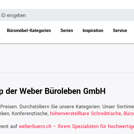
Büromöbel-Kategorien
Serien
Inspiration
Service
Bürotische
Empfang
Schreibtische
Empfangstheke
änke
Höhenverstellbare Schreibtische
Beistell- / Cou
op der Weber Büroleben GmbH
änke
Konferenztische
Stehtische
e
Besprechungstische
 Preisen. Durchstöbern Sie unsere Kategorien: Unser Sortime
eken, Konferenztische,
höhenverstellbare Schreibtische
,
Büro
Tischgestelle
Schreibtischplatten
iment auf
weberbuero.ch – Ihrem Spezialisten für hochwertig
Anbautische & Zubehör