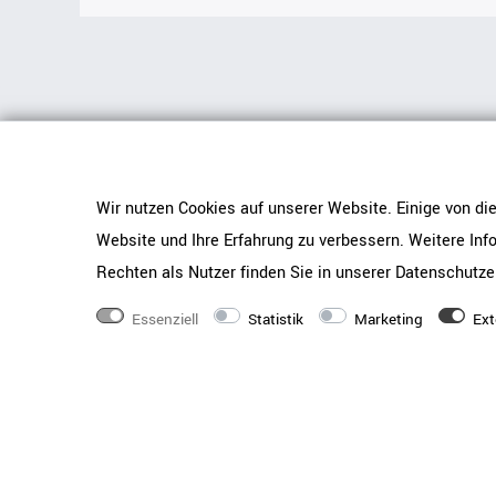
0
Wir nutzen Cookies auf unserer Website. Einige von di
Website und Ihre Erfahrung zu verbessern. Weitere In
Rechten als Nutzer finden Sie in unserer
Daten­schutz­e
Service
Hilfe & Kontakt
Essenziell
Statistik
Marketing
Ext
Bestpreisgarantie
Aufbauanleitungen
Terminbuchung
Helpcenter
Kundenkonto
Materialien & Stoffe
Magazin
Beratung buchen
Newsletter
Kontaktformular
Produktkatalog
Möbelmontage