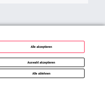
ar
Alle akzeptieren
ien
Auswahl akzeptieren
Bürostühle
Empfangstheken
Alle ablehnen
nde
Schreibtische
Freischwinger
tainer