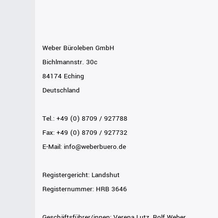
Bürocontainer
Büromöbel-Sets
Weber Büroleben GmbH
Standcontainer
Einzelarbeitsplätz
Bichlmannstr. 30c
Rollcontainer
Chefbüros
84174 Eching
Gruppenarbeitsplä
Deutschland
Tel.: +49 (0) 8709 / 927788
Fax: +49 (0) 8709 / 927732
E-Mail: info@weberbuero.de
Registergericht: Landshut
Registernummer: HRB 3646
Geschäftsführer/innen: Verena Lutz, Rolf Weber