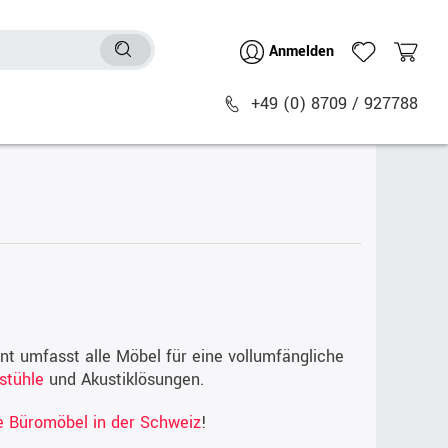
Anmelden
+49 (0) 8709 / 927788
Sitzmöbel
n
Bürostühle
chtische
Besucher- & Konferenzstühle
Polstermöbel
Barhocker
Sitz- & Stehhocker
nt umfasst alle Möbel für eine vollumfängliche
stühle
und Akustiklösungen.
Zubehör
e Büromöbel in der Schweiz
!