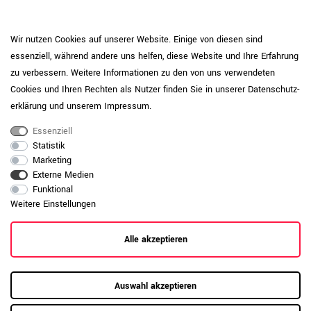
Besprechungsbereichen zu finden. Sie fördern eine lockere
Gesprächsatmosphäre und ermöglichen spontane
Meetings im Stehen oder im Sitzen auf erhöhter Position.
Wir nutzen Cookies auf unserer Website. Einige von diesen sind
Kombinieren Sie sie mit unseren Konferenztischen für eine
essenziell, während andere uns helfen, diese Website und Ihre Erfahrung
moderne und flexible Meeting-Umgebung.
zu verbessern. Weitere Informationen zu den von uns verwendeten
Cookies und Ihren Rechten als Nutzer finden Sie in unserer
Daten­schutz­
Unsere Erfahrung in der Büroplanung im Großraumbüro
erklärung
und unserem
Impressum
.
zeigt, dass flexible Sitzgelegenheiten entscheidend für
eine produktive und angenehme Arbeitsatmosphäre sind.
Essenziell
Barhocker tragen dazu bei, Monotonie zu durchbrechen
Statistik
und Bewegung zu fördern.
Marketing
Externe Medien
Im Homeoffice: Stil und Funktion für das eigene
Funktional
Zuhause
Weitere Einstellungen
Auch im Homeoffice werden Barhocker immer beliebter.
Sie eignen sich hervorragend für eine Kücheninsel, die als
Alle akzeptieren
Arbeitsplatz oder als Frühstückstheke dient. Ein eleganter
Barhocker kann hier das Ambiente aufwerten und
gleichzeitig einen funktionalen Mehrwert bieten. Mit
Auswahl akzeptieren
unserer kostenlosen Farbmusterkarte können Sie
sicherstellen, dass Ihr neuer Barhocker perfekt zu Ihrer