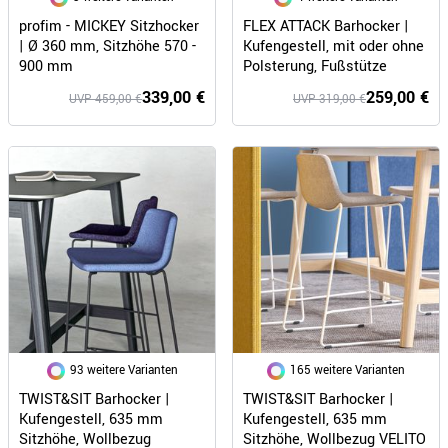
profim - MICKEY Sitzhocker
FLEX ATTACK Barhocker |
| Ø 360 mm, Sitzhöhe 570 -
Kufengestell, mit oder ohne
900 mm
Polsterung, Fußstütze
339,00 €
259,00 €
UVP 459,00 €
UVP 319,00 €
93 weitere Varianten
165 weitere Varianten
TWIST&SIT Barhocker |
TWIST&SIT Barhocker |
Kufengestell, 635 mm
Kufengestell, 635 mm
Sitzhöhe, Wollbezug
Sitzhöhe, Wollbezug VELITO