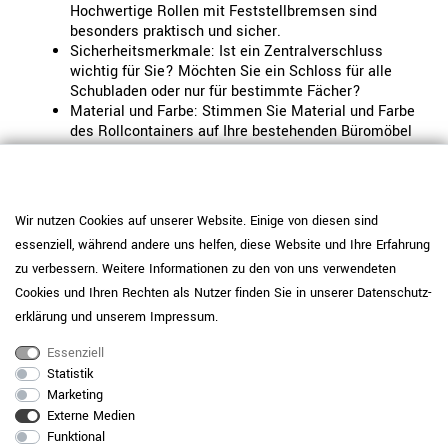
Hochwertige Rollen mit Feststellbremsen sind
besonders praktisch und sicher.
Sicherheitsmerkmale: Ist ein Zentralverschluss
wichtig für Sie? Möchten Sie ein Schloss für alle
Schubladen oder nur für bestimmte Fächer?
Material und Farbe: Stimmen Sie Material und Farbe
des Rollcontainers auf Ihre bestehenden Büromöbel
ab, um ein stimmiges Gesamtbild zu erzielen.
Nutzen Sie dafür unseren Farbmusterservice.
Ein gut durchdachter Bürocontainer kann einen großen
Wir nutzen Cookies auf unserer Website. Einige von diesen sind
Unterschied in Ihrem Arbeitsalltag machen. Er hilft Ihnen,
den Überblick zu behalten und Ihre Arbeitsabläufe zu
essenziell, während andere uns helfen, diese Website und Ihre Erfahrung
optimieren. Bei WeberBÜRO finden Sie den Rollcontainer
zu verbessern. Weitere Informationen zu den von uns verwendeten
mit Hängeregister, der genau Ihren Anforderungen
Cookies und Ihren Rechten als Nutzer finden Sie in unserer
Daten­schutz­
entspricht.
erklärung
und unserem
Impressum
.
Essenziell
Fazit: Investieren Sie in Ordnung und
Statistik
Effizienz mit WeberBÜRO
Marketing
Externe Medien
Funktional
Ein Rollcontainer mit Hängeregister ist eine smarte