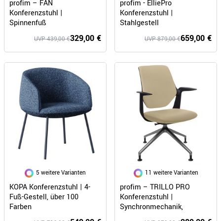
profim – FAN
profim - ElliePro
Konferenzstuhl |
Konferenzstuhl |
Spinnenfuß
Stahlgestell
329,00 €
659,00 €
UVP 439,00 €
UVP 879,00 €
5 weitere Varianten
11 weitere Varianten
KOPA Konferenzstuhl | 4-
profim – TRILLO PRO
Fuß-Gestell, über 100
Konferenzstuhl |
Farben
Synchronmechanik,
Kunststoff- oder