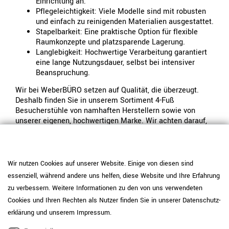
Einrichtung an.
Pflegeleichtigkeit: Viele Modelle sind mit robusten
und einfach zu reinigenden Materialien ausgestattet.
Stapelbarkeit: Eine praktische Option für flexible
Raumkonzepte und platzsparende Lagerung.
Langlebigkeit: Hochwertige Verarbeitung garantiert
eine lange Nutzungsdauer, selbst bei intensiver
Beanspruchung.
Wir bei WeberBÜRO setzen auf Qualität, die überzeugt.
Deshalb finden Sie in unserem Sortiment 4-Fuß
Besucherstühle von namhaften Herstellern sowie von
unserer eigenen, hochwertigen Marke. Wir achten darauf,
dass alle Produkte den höchsten Standards in Bezug auf
Material, Verarbeitung und Komfort entsprechen. So
stellen wir sicher, dass Sie einen Besucherstuhl erhalten,
der nicht nur optisch ansprechend ist, sondern auch
Wir nutzen Cookies auf unserer Website. Einige von diesen sind
langfristig seinen Zweck erfüllt.
essenziell, während andere uns helfen, diese Website und Ihre Erfahrung
zu verbessern. Weitere Informationen zu den von uns verwendeten
WeberBÜRO: Ihr Partner für
Cookies und Ihren Rechten als Nutzer finden Sie in unserer
Daten­schutz­
erklärung
und unserem
Impressum
.
hochwertige Büromöbel