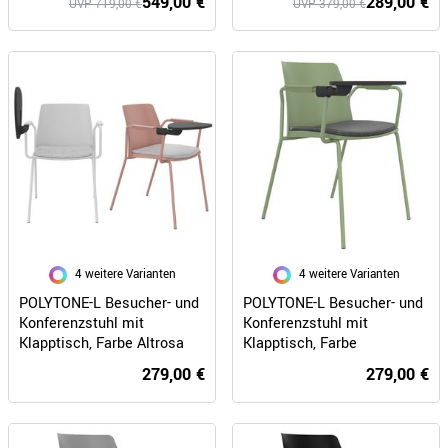
549,00 €
289,00 €
UVP 719,00 €
UVP 379,00 €
Polsterrückenlehne
4 weitere Varianten
4 weitere Varianten
POLYTONE-L Besucher- und
POLYTONE-L Besucher- und
Konferenzstuhl mit
Konferenzstuhl mit
Klapptisch, Farbe Altrosa
Klapptisch, Farbe
Avocadogrün
279,00 €
279,00 €