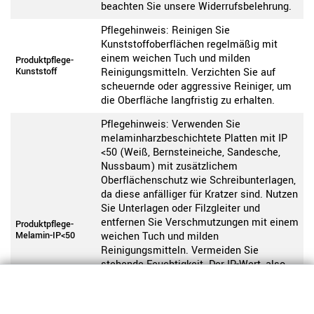
beachten Sie unsere Widerrufsbelehrung.
Pflegehinweis: Reinigen Sie
Kunststoffoberflächen regelmäßig mit
einem weichen Tuch und milden
Produktpflege-
Kunststoff
Reinigungsmitteln. Verzichten Sie auf
scheuernde oder aggressive Reiniger, um
die Oberfläche langfristig zu erhalten.
Pflegehinweis: Verwenden Sie
melaminharzbeschichtete Platten mit IP
<50 (Weiß, Bernsteineiche, Sandesche,
Nussbaum) mit zusätzlichem
Oberflächenschutz wie Schreibunterlagen,
da diese anfälliger für Kratzer sind. Nutzen
Sie Unterlagen oder Filzgleiter und
entfernen Sie Verschmutzungen mit einem
Produktpflege-
Melamin-IP<50
weichen Tuch und milden
Reinigungsmitteln. Vermeiden Sie
stehende Feuchtigkeit. Der IP-Wert, also
der „Initial Wear Point indicator“,
beschreibt die Abriebfestigkeit einer
Oberfläche. Je höher der Wert, desto