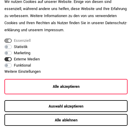
Wir nutzen Cookies auf unserer Website. Einige von diesen sind
widerstandsfähiger ist die Platte
gegenüber sichtbaren Gebrauchsspuren.
essenziell, während andere uns helfen, diese Website und Ihre Erfahrung
zu verbessern. Weitere Informationen zu den von uns verwendeten
Daten zur allgemeinen Produktsicherheit
Produktsicherheit
Cookies und Ihren Rechten als Nutzer finden Sie in unserer
Daten­schutz­
anzeigen
erklärung
und unserem
Impressum
.
Essenziell
Statistik
Marketing
Externe Medien
Funktional
Weitere Einstellungen
Alle akzeptieren
Auswahl akzeptieren
Alle ablehnen
RAUMKONZEPT GESUCHT?