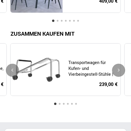
 €
409,00 €
ZUSAMMEN KAUFEN MIT
Transportwagen für
Kufen- und
e,
Vierbeingestell-Stühle |
Chrom
239,00 €
 €