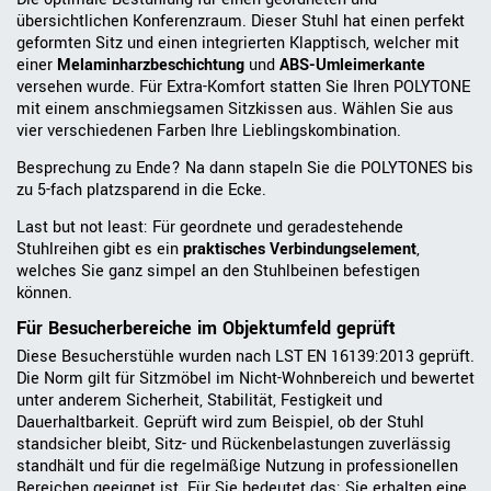
übersichtlichen Konferenzraum. Dieser Stuhl hat einen perfekt
geformten Sitz und einen integrierten Klapptisch, welcher mit
einer
Melaminharzbeschichtung
und
ABS-Umleimerkante
versehen wurde. Für Extra-Komfort statten Sie Ihren POLYTONE
mit einem anschmiegsamen Sitzkissen aus. Wählen Sie aus
vier verschiedenen Farben Ihre Lieblingskombination.
Besprechung zu Ende? Na dann stapeln Sie die POLYTONES bis
zu 5-fach platzsparend in die Ecke.
Last but not least: Für geordnete und geradestehende
Stuhlreihen gibt es ein
praktisches Verbindungselement
,
welches Sie ganz simpel an den Stuhlbeinen befestigen
können.
Für Besucherbereiche im Objektumfeld geprüft
Diese Besucherstühle wurden nach LST EN 16139:2013 geprüft.
Die Norm gilt für Sitzmöbel im Nicht-Wohnbereich und bewertet
unter anderem Sicherheit, Stabilität, Festigkeit und
Dauerhaltbarkeit. Geprüft wird zum Beispiel, ob der Stuhl
standsicher bleibt, Sitz- und Rückenbelastungen zuverlässig
standhält und für die regelmäßige Nutzung in professionellen
Bereichen geeignet ist. Für Sie bedeutet das: Sie erhalten eine