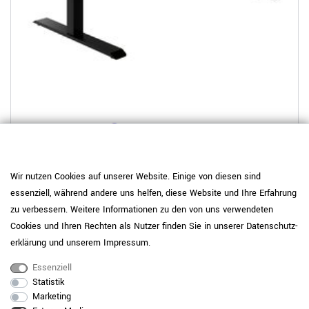
14 weitere Varianten
TELDRA Pro, 2-Motoren-Schreibtisch | 1600 - 2000 mm,
elektrisch höhenverstellbar, Echtholz-Furnier Eiche
Wir nutzen Cookies auf unserer Website. Einige von diesen sind
essenziell, während andere uns helfen, diese Website und Ihre Erfahrung
439,00 €
UVP 739,00 €
zu verbessern. Weitere Informationen zu den von uns verwendeten
Cookies und Ihren Rechten als Nutzer finden Sie in unserer
Daten­schutz­
erklärung
und unserem
Impressum
.
Essenziell
Statistik
Marketing