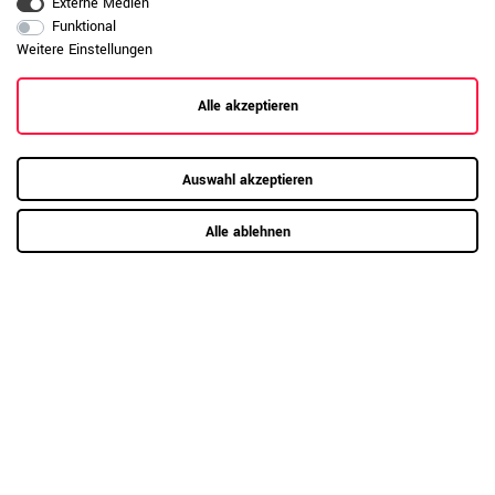
Externe Medien
Funktional
Weitere Einstellungen
Alle akzeptieren
Auswahl akzeptieren
Alle ablehnen
8 weitere Varianten
BRALCO RAIL Konferenztisch | Bootsform, 2400 x 1200 x
750 mm (8 Personen) | Glas-Tischplatte
3.559,00 €