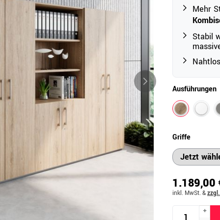
Mehr S
Kombis
Outdoor
Stabil 
massive
Ampelschirme
e
Nahtlo
Schirmständer
Abdeckhauben & Zubehör
tze
Ausführungen
Griffe
1.189,00 
inkl. MwSt.
&
zzgl