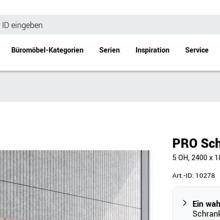
Büromöbel-Kategorien
Serien
Inspiration
Service
Bürotische
Empfang
Schreibtische
Empfangstheke
änke
Höhenverstellbare Schreibtische
Beistell- / Cou
PRO Sc
änke
Konferenztische
5 OH, 2400 x 
Stehtische
e
Besprechungstische
Art.-ID:
10278
Tischgestelle
Schreibtischplatten
Ein wa
Schrank
Anbautische & Zubehör