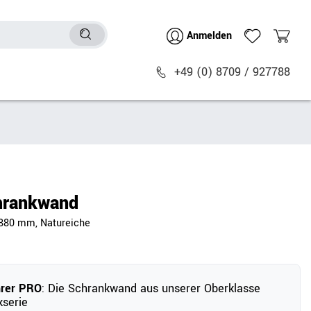
Anmelden
+49 (0) 8709 / 927788
Sitzmöbel
n
Bürostühle
chtische
Besucher- & Konferenzstühle
hrankwand
Polstermöbel
1880 mm, Natureiche
Barhocker
Sitz- & Stehhocker
Zubehör
hrer PRO
: Die Schrankwand aus unserer Oberklasse
serie