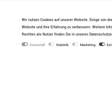
Wir nutzen Cookies auf unserer Website. Einige von di
Website und Ihre Erfahrung zu verbessern. Weitere In
Rechten als Nutzer finden Sie in unserer
Daten­schutz­e
Essenziell
Statistik
Marketing
Ext
Hersteller
Maro Office Furnitur
Gewicht
211 kg
Serie
PRO
Set bestehend aus
2x Flügeltürenschran
mm ----- 1x Kombisch
1880 mm
Front-Farbe
Natureiche
Korpus-Farbe
Natureiche