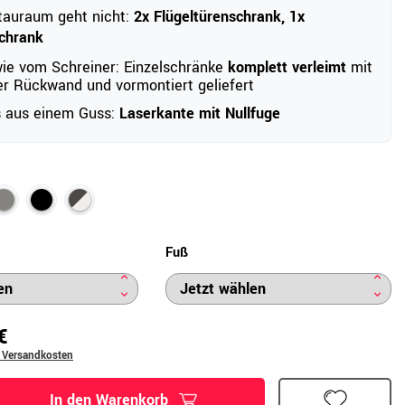
tauraum geht nicht:
2x Flügeltürenschrank, 1x
chrank
wie vom Schreiner: Einzelschränke
komplett verleimt
mit
r Rückwand und vormontiert geliefert
s aus einem Guss:
Laserkante mit Nullfuge
Fuß
€
. Versandkosten
In den Warenkorb