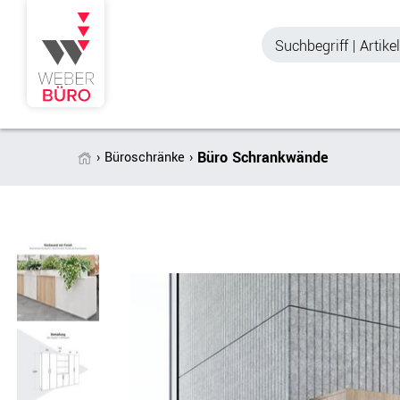
Büro Schrankwände
Büroschränke
Akustik & Sichtschutz
Büroschränke
Stellwände & Trennwände
Aktenschränke
Raum in Raum-Systeme
Schiebetürenschr
Tischtrennwände
Querrollladenschr
Akustik Deckensegel &
Regalschränke
Wandpaneele
Büro Schrankwänd
Spinde
Garderoben
Zubehör