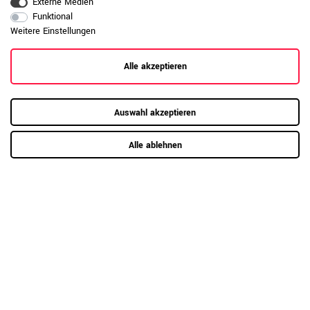
Externe Medien
Oberfläche beschädigen.
Funktional
Daten zur allgemeinen Produktsicherheit
Weitere Einstellungen
Produktsicherheit
anzeigen
Alle akzeptieren
Auswahl akzeptieren
Alle ablehnen
RAUMKONZEPT GESUCHT?
Jetzt zum Büroplanungs-Service