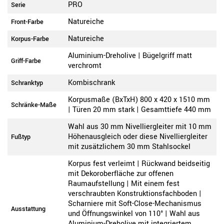
PRO
Serie
Natureiche
Front-Farbe
Natureiche
Korpus-Farbe
Aluminium-Dreholive | Bügelgriff matt
Griff-Farbe
verchromt
Kombischrank
Schranktyp
Korpusmaße (BxTxH) 800 x 420 x 1510 mm
Schränke-Maße
| Türen 20 mm stark | Gesamttiefe 440 mm
Wahl aus 30 mm Nivelliergleiter mit 10 mm
Höhenausgleich oder diese Nivelliergleiter
Fußtyp
mit zusätzlichem 30 mm Stahlsockel
Korpus fest verleimt | Rückwand beidseitig
mit Dekoroberfläche zur offenen
Raumaufstellung | Mit einem fest
verschraubten Konstruktionsfachboden |
Scharniere mit Soft-Close-Mechanismus
Ausstattung
und Öffnungswinkel von 110° | Wahl aus
Aluminium-Dreholive mit integriertem