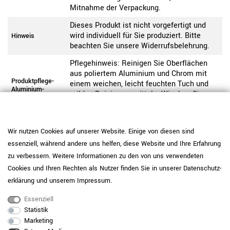
Mitnahme der Verpackung.
Dieses Produkt ist nicht vorgefertigt und
wird individuell für Sie produziert. Bitte
Hinweis
beachten Sie unsere Widerrufsbelehrung.
Pflegehinweis: Reinigen Sie Oberflächen
aus poliertem Aluminium und Chrom mit
Produktpflege-
einem weichen, leicht feuchten Tuch und
Aluminium-
milden Reinigungsmitteln. Wischen Sie
Chrom
anschließend trocken nach, um Flecken und
Kalkrückstände zu vermeiden.
Wir nutzen Cookies auf unserer Website. Einige von diesen sind
Pflegehinweis: Um die Langlebigkeit der
Melamin-Beschichtung zu erhalten,
essenziell, während andere uns helfen, diese Website und Ihre Erfahrung
entfernen Sie Verschmutzungen mit einem
zu verbessern. Weitere Informationen zu den von uns verwendeten
weichen Tuch und warmem Wasser oder
Cookies und Ihren Rechten als Nutzer finden Sie in unserer
Daten­schutz­
milden Reinigungsmitteln. Vermeiden Sie
Produktpflege-
erklärung
und unserem
Impressum
.
stehende Feuchtigkeit. Bei hoher
Melamin
Beanspruchung können optional Unterlagen
Essenziell
oder Schutzmatten oder Filzgleiter
Statistik
verwendet werden. Große Hitze oder
Marketing
scharfkantige Gegenstände können die