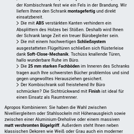
der Kombischrank fest wie ein Fels in der Brandung. Wir
liefern Ihnen den Schrank
montagefertig
und direkt
einsatzbereit.
Die mit
ABS
verstärkten Kanten verhindern ein
Absplittern des Holzes bei Stößen. Deshalb wird Ihnen
der Schrank lange Zeit ein treuer Bürobegleiter sein.
Die mit einem hochwertigen
Schließsystem
ausgestatteten Flügeltüren schließen sich flüsterleise
dank
Soft-Close-Mechanik
. Tschüss knallende Türen,
hallo wunderbare Ruhe im Büro.
Die
25 mm starken Fachböden
im Inneren des Schranks
tragen auch Ihre schwersten Bücher problemlos und sind
gegen ungewolltes Herausziehen gesichert.
Der Kombischrank soll freistehend Ihr Büro
schmücken? Die Sichtrückwand mit
Finish
ist ideal für
einen Einsatz als Raumtrenner.
Apropos Kombinieren: Sie haben die Wahl zwischen
Nivelliergleitern oder Stahlsockeln mit Höhenausgleich sowie
zwischen einer Aluminium-Dreholive oder einem massiven
matt verchromten Bügelgriff
. Außerdem steht Ihnen neben
klassischen Dekoren wie Weiß oder Grau auch ein moderner