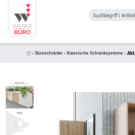
Akt
Büroschränke
Klassische Schranksysteme
Akustik & Sichtschutz
Büroschränke
Stellwände & Trennwände
Aktenschränke
Raum in Raum-Systeme
Schiebetürenschr
Tischtrennwände
Querrollladenschr
Akustik Deckensegel &
Regalschränke
Wandpaneele
Büro Schrankwänd
Spinde
Garderoben
Zubehör