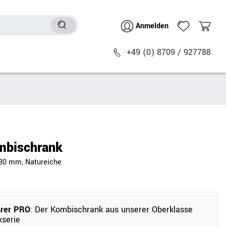
Anmelden
+49 (0) 8709 / 927788
Sitzmöbel
n
Bürostühle
chtische
Besucher- & Konferenzstühle
bischrank
Polstermöbel
880 mm, Natureiche
Barhocker
Sitz- & Stehhocker
Zubehör
hrer PRO
: Der Kombischrank aus unserer Oberklasse
serie