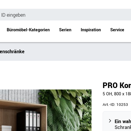
Büromöbel-Kategorien
Serien
Inspiration
Service
enschränke
Bürotische
Empfang
Schreibtische
Empfangstheke
änke
Höhenverstellbare Schreibtische
Beistell- / Cou
PRO Kom
änke
Konferenztische
5 OH, 800 x 1
Stehtische
e
Besprechungstische
Art.-ID:
10253
Tischgestelle
Schreibtischplatten
Ein wa
Schrank
Anbautische & Zubehör