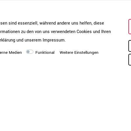
Bo
ve
kö
esen sind essenziell, während andere uns helfen, diese
un
formationen zu den von uns verwendeten Cookies und Ihren
oh
Hi
rklärung
und unserem
Impressum
.
Montagezustand
De
erne Medien
Funktional
Weitere Einstellungen
| Bügelgriff matt verchromt
de
Sc
se
800 x 420 x 1880 mm |
we
 Gesamttiefe 440 mm
be
En
liergleiter mit 10 mm
Gr
iese Nivelliergleiter mit
be
Stahlsockel
li
| Rückwand beidseitig mit
Pr
offenen Raumaufstellung |
Co
hraubten