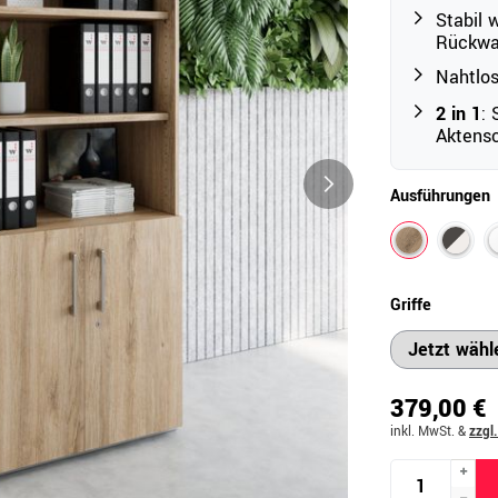
Stabil 
Rückwan
Nahtlo
Outdoor
2 in 1
:
Ampelschirme
e
Aktens
Schirmständer
Abdeckhauben & Zubehör
tze
Ausführungen
Griffe
379,00 €
inkl. MwSt.
&
zzgl