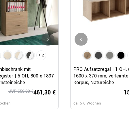
+ 2
+ 1
Schnellansicht
Schnellansicht
Schnellansicht
bischrank mit
PRO Kombischrank | 4 OH, 80
PRO Aufsatzregal | 1 OH, 
gister | 5 OH, 800 x 1897
1510 mm, Natureiche
1600 x 370 mm, verleimte
nsteineiche
Korpus, Natureiche
UVP 659,00 €
461,30 €
349,
1
Wochen
ca. 5-6 Wochen
ca. 5-6 Wochen