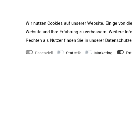
Gewicht
63 kg
Serie
PRO
Wir nutzen Cookies auf unserer Website. Einige von di
Front-Farbe
Website und Ihre Erfahrung zu verbessern. Weitere In
Natureiche
Rechten als Nutzer finden Sie in unserer
Daten­schutz­e
Korpus-Farbe
Natureiche
Essenziell
Statistik
Marketing
Ext
Griff-Farbe
Aluminium-Dreholive 
Schranktyp
Kombischrank
Schränke-Maße
Korpusmaße (BxTxH) 
Türen 20 mm stark |
Fußtyp
Wahl aus 30 mm Nivel
Höhenausgleich oder d
zusätzlichem 30 mm 
Ausstattung
Korpus fest verleimt 
Dekoroberfläche zur 
Mit einem fest versc