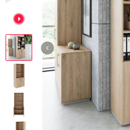
Bürocontainer
Büromöbel-Sets
Standcontainer
Einzelarbeitsplätz
Rollcontainer
Chefbüros
Gruppenarbeitsplä