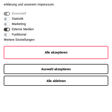
erklärung
und unserem
Impressum
.
Kontaktformular
Essenziell
Statistik
Marketing
Externe Medien
Funktional
Service
Top Büromöbel
Weitere Einstellungen
Kategorien
Bestpreisgarantie
Terminbuchung
Aktenschränke
Alle akzeptieren
Kundenkonto
Raumsysteme
Magazin
Newsletter
Akustik-Stellwände
Produktkatalog
Auswahl akzeptieren
Rollcontainer
Möbelmontage
Schadensmeldung
Alle ablehnen
Bürostühle
Schreibtische
Hilfe & Kontakt
Empfangstheken
Aufbauanleitungen
Freischwinger
Helpcenter
Materialien & Stoffe