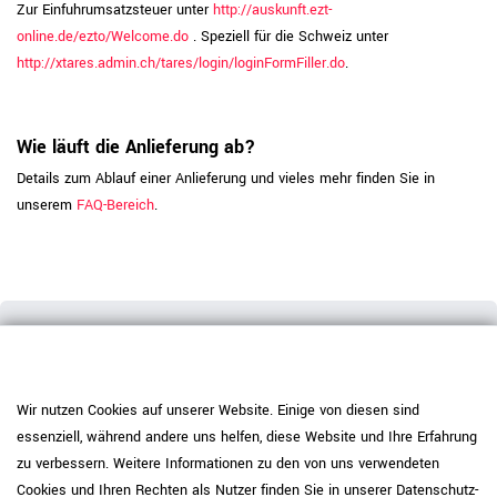
Zur Einfuhrumsatzsteuer unter
http://auskunft.ezt-
online.de/ezto/Welcome.do
. Speziell für die Schweiz unter
http://xtares.admin.ch/tares/login/loginFormFiller.do
.
Wie läuft die Anlieferung ab?
Details zum Ablauf einer Anlieferung und vieles mehr finden Sie in
unserem
FAQ-Bereich
.
08709 / 927788
Wir nutzen Cookies auf unserer Website. Einige von diesen sind
essenziell, während andere uns helfen, diese Website und Ihre Erfahrung
zu verbessern. Weitere Informationen zu den von uns verwendeten
info@weberbuero.de
Cookies und Ihren Rechten als Nutzer finden Sie in unserer
Daten­schutz­