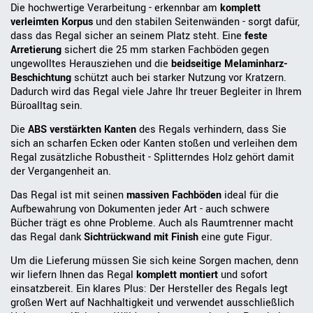
Die hochwertige Verarbeitung - erkennbar am
komplett
verleimten Korpus
und den stabilen Seitenwänden - sorgt dafür,
dass das Regal sicher an seinem Platz steht. Eine
feste
Arretierung
sichert die 25 mm starken Fachböden gegen
ungewolltes Herausziehen und die
beidseitige Melaminharz-
Beschichtung
schützt auch bei starker Nutzung vor Kratzern.
Dadurch wird das Regal viele Jahre Ihr treuer Begleiter in Ihrem
Büroalltag sein.
Die
ABS verstärkten Kanten
des Regals verhindern, dass Sie
sich an scharfen Ecken oder Kanten stoßen und verleihen dem
Regal zusätzliche Robustheit - Splitterndes Holz gehört damit
der Vergangenheit an.
Das Regal ist mit seinen
massiven Fachböden
ideal für die
Aufbewahrung von Dokumenten jeder Art - auch schwere
Bücher trägt es ohne Probleme. Auch als Raumtrenner macht
das Regal dank
Sichtrückwand mit Finish
eine gute Figur.
Um die Lieferung müssen Sie sich keine Sorgen machen, denn
wir liefern Ihnen das Regal
komplett montiert
und sofort
einsatzbereit. Ein klares Plus: Der Hersteller des Regals legt
großen Wert auf Nachhaltigkeit und verwendet ausschließlich