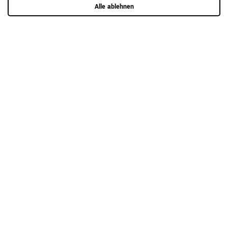
Alle ablehnen
RAUMKONZEPT GESUCHT?
Jetzt zum Büroplanungs-Service
Hier mehr erfahren
Kundenrezensionen
(0)
5
0
4
0
3
0