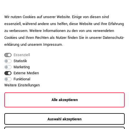
entfernen Sie Verschmutzungen mit einem
weichen Tuch und warmem Wasser oder
milden Reinigungsmitteln. Vermeiden Sie
Wir nutzen Cookies auf unserer Website. Einige von diesen sind
Produktpflege-
stehende Feuchtigkeit. Bei hoher
essenziell, während andere uns helfen, diese Website und Ihre Erfahrung
Melamin
Beanspruchung können optional Unterlagen
zu verbessern. Weitere Informationen zu den von uns verwendeten
oder Schutzmatten oder Filzgleiter
Cookies und Ihren Rechten als Nutzer finden Sie in unserer
Daten­schutz­
verwendet werden. Große Hitze oder
scharfkantige Gegenstände können die
erklärung
und unserem
Impressum
.
Oberfläche beschädigen.
Essenziell
Daten zur allgemeinen Produktsicherheit
Statistik
Produktsicherheit
anzeigen
Marketing
Externe Medien
Funktional
Weitere Einstellungen
Alle akzeptieren
Auswahl akzeptieren