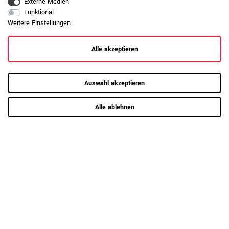
Externe Medien
Funktional
Weitere Einstellungen
Alle akzeptieren
Auswahl akzeptieren
Alle ablehnen
4 weitere Varianten
PRO Flügeltürenschrank | 3 OH, 400 - 600 x 1140 mm, Soft-
Close, Grau
259,00 €