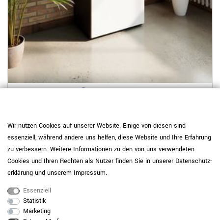
4 weitere Varianten
PRO Flügeltürenschrank | 3 OH, 400 - 600 x 1140 mm, Soft-
Close, Graphit / Weiß
Wir nutzen Cookies auf unserer Website. Einige von diesen sind
essenziell, während andere uns helfen, diese Website und Ihre Erfahrung
259,00 €
zu verbessern. Weitere Informationen zu den von uns verwendeten
Cookies und Ihren Rechten als Nutzer finden Sie in unserer
Daten­schutz­
erklärung
und unserem
Impressum
.
Essenziell
Statistik
Marketing