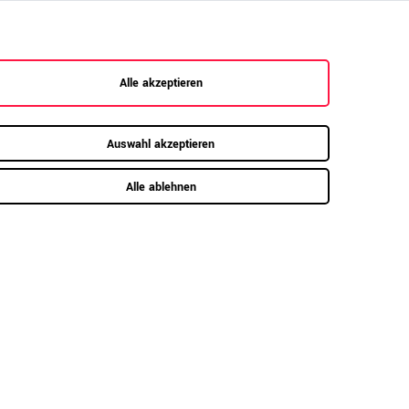
Alle akzeptieren
Auswahl akzeptieren
lzelemente mit 2 mm starker ABS-
Alle ablehnen
leimerkante, mit 3 mm Radius - hohe
erflächenhärte, gute Schlagfestigkeit
e Lieferung erfolgt per Speditionsversand frei
rdsteinkante. Ihre Ware erreicht Sie sicher
rpackt auf einer Einwegpalette. Wahlweise
nnen Sie einen Vertrageservice hinzubuchen
d erhalten Ihre Ware frei Verwendungsstelle,
ne Palette.
nweis zur gesetzlichen Rücknahmepflicht
r Schrank ist verleimt und deswegen nicht