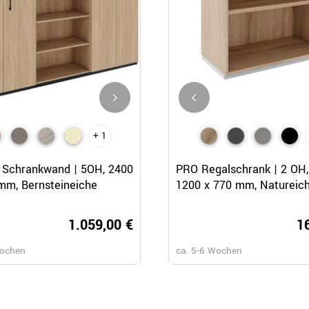
+ 1
+ 1
Schnellansicht
Schnellansicht
Schnellansicht
Schrankwand | 5OH, 2400
CHOICE Schrankwand | 6OH, 
PRO Regalschrank | 2 OH,
mm, Bernsteineiche
x 2170 mm, Bernsteineiche
1200 x 770 mm, Natureic
1.059,00 €
1.409,
1
Wochen
ca. 6-8 Wochen
ca. 5-6 Wochen