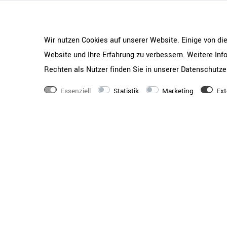
Wir nutzen Cookies auf unserer Website. Einige von di
Website und Ihre Erfahrung zu verbessern. Weitere In
Rechten als Nutzer finden Sie in unserer
Daten­schutz­e
Essenziell
Statistik
Marketing
Ext
Hersteller
Maro Office Furnitur
Gewicht
253 kg
Serie
PRO
Set bestehend aus
2x Flügeltürenschran
mm ----- 1x Kombisch
2250 mm
Front-Farbe
Natureiche
Korpus-Farbe
Natureiche