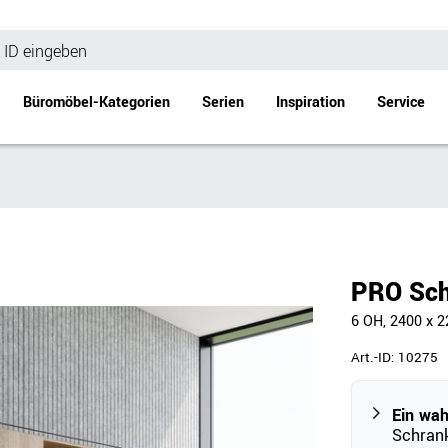
Büromöbel-Kategorien
Serien
Inspiration
Service
Bürotische
Empfang
Schreibtische
Empfangstheke
änke
Höhenverstellbare Schreibtische
Beistell- / Cou
PRO Sc
änke
Konferenztische
6 OH, 2400 x 
Stehtische
e
Besprechungstische
Art.-ID:
10275
Tischgestelle
Schreibtischplatten
Ein wa
Schrank
Anbautische & Zubehör