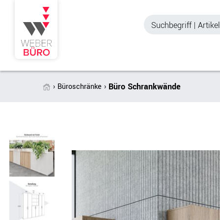
Büro Schrankwände
Büroschränke
Akustik & Sichtschutz
Büroschränke
Stellwände & Trennwände
Aktenschränke
Raum in Raum-Systeme
Schiebetürenschr
Tischtrennwände
Querrollladenschr
Akustik Deckensegel &
Regalschränke
Wandpaneele
Büro Schrankwänd
Spinde
Garderoben
Zubehör