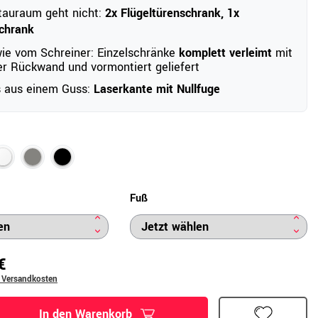
tauraum geht nicht:
2x Flügeltürenschrank, 1x
chrank
wie vom Schreiner: Einzelschränke
komplett verleimt
mit
r Rückwand und vormontiert geliefert
s aus einem Guss:
Laserkante mit Nullfuge
Fuß
€
. Versandkosten
In den Warenkorb