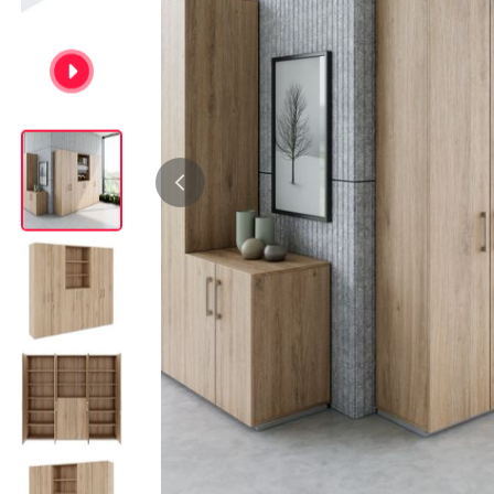
Bürocontainer
Büromöbel-Sets
Standcontainer
Einzelarbeitsplätz
Rollcontainer
Chefbüros
Gruppenarbeitsplä