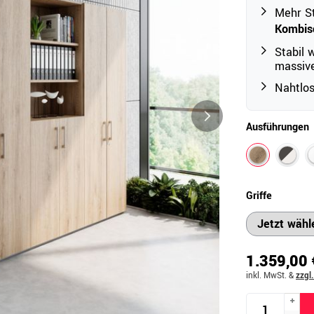
Mehr S
Kombis
Outdoor
Stabil 
massive
Ampelschirme
e
Nahtlo
Schirmständer
Abdeckhauben & Zubehör
tze
Ausführungen
Griffe
1.359,00 
inkl. MwSt.
&
zzgl