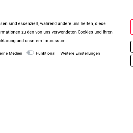
Katalog & Montageanleitung
esen sind essenziell, während andere uns helfen, diese
PDF-Katalog öffnen
Montageanleitung öffnen
formationen zu den von uns verwendeten Cookies und Ihren
rklärung
und unserem
Impressum
.
erne Medien
Funktional
Weitere Einstellungen
Kante
e
Ho
Um
Ob
Lieferung
Di
Bo
k - BxTxH 800 x 420 x 2250
ve
rank - BxTxH 800 x 420 x
kö
un
oh
Hi
Montagezustand
De