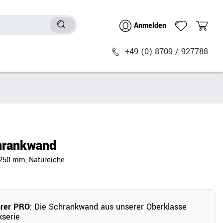
Anmelden
+49 (0) 8709 / 927788
Sitzmöbel
n
Bürostühle
chtische
Besucher- & Konferenzstühle
hrankwand
Polstermöbel
2250 mm, Natureiche
Barhocker
Sitz- & Stehhocker
Zubehör
hrer PRO
: Die Schrankwand aus unserer Oberklasse
serie