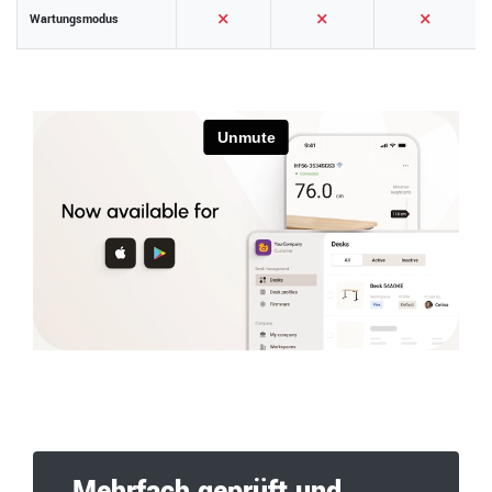
×
×
×
Wartungsmodus
Mehrfach geprüft und