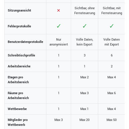
Sichtbar, ohne
Sichtbar, mit
×
Sitzungsansicht
Fernsteuerung
Fernsteuerung
✓
✓
✓
Fehlerprotokolle
Nur
Volle Daten,
Volle Daten
Benutzerdatenprotokolle
anonymisiert
kein Export
mit Export
Schreibtischprofile
1
3
6
Arbeitsbereiche
1
1
2
Etagen pro
1
Max 2
Max 4
Arbeitsbereich
Räume pro
1
Max 3
Max 6
Arbeitsbereich
Wettbewerbe
1
Max 1
Max 4
Mitglieder pro
Max 3
Max 20
Max 50
Wettbewerb