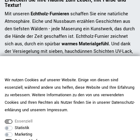
Textur!
Mit unseren
Echtholz-Furnieren
schaffen Sie eine natürliche
Atmosphäre. Eiche und Nussbaum erzählen Geschichten aus
den tiefsten Wäldern - jede Maserung ein Kunstwerk, das durch
die Hände der Zeit geschaffen ist. Echtholz-Furnier zeichnet
sich aus, durch ein spürbar
warmes Materialgefühl.
Und dank
der Versiegelung mit sieben, hauchdünnen Schichten UV-Lack,
ist die
Oberfläche so glatt
, dass sich die Holztextur nicht durch
ein Blatt drückt, wenn Sie sich Notizen machen.
Um das Furnier in bestem Zustand zu erhalten, empfehlen wir,
Wir nutzen Cookies auf unserer Website. Einige von diesen sind
es mit einem weichen Tuch und neutralen Reinigern zu
essenziell, während andere uns helfen, diese Website und Ihre Erfahrung
reinigen. So bleibt Ihr Raum nicht nur ästhetisch ansprechend,
zu verbessern. Weitere Informationen zu den von uns verwendeten
sondern auch makellos und einladend.
Cookies und Ihren Rechten als Nutzer finden Sie in unserer
Daten­schutz­
erklärung
und unserem
Impressum
.
Zertifizierte Qualität für Ihren Arbeitsalltag
Essenziell
Der TELDRA Pro erfüllt die Anforderungen der
DIN EN 527
und
Statistik
steht damit für geprüfte Ergonomie, Stabilität und
Marketing
Langlebigkeit. Während Teil 1 die ergonomischen Maße