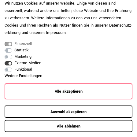
einer Einwegpalette. Wahlweise können
Wir nutzen Cookies auf unserer Website. Einige von diesen sind
Sie einen Vertrageservice hinzubuchen
Lieferung
essenziell, während andere uns helfen, diese Website und Ihre Erfahrung
und erhalten Ihre Ware frei
zu verbessern. Weitere Informationen zu den von uns verwendeten
Verwendungsstelle, ohne Palette.
Cookies und Ihren Rechten als Nutzer finden Sie in unserer
Daten­schutz­
Hinweis zur gesetzlichen
erklärung
und unserem
Impressum
.
Rücknahmepflicht
Essenziell
Sie erhalten die Ware zur einfachen
Selbstmontage. Bitte beachten Sie hierzu
Statistik
die Montageanleitung. Diese liegt
Marketing
entweder dem Artikel bei, ist auf der
Externe Medien
Produktwebseite als PDF verfügbar oder
Montagezustand
Funktional
per QR-Code auf dem Karton abrufbar.
Weitere Einstellungen
Wahlweise können Sie die Montage
hinzubuchen, inklusive der Mitnahme der
Alle akzeptieren
Verpackung.
Dieses Produkt ist nicht vorgefertigt und
wird individuell für Sie produziert. Bitte
Hinweis
Auswahl akzeptieren
beachten Sie unsere Widerrufsbelehrung.
Pflegehinweis: Massivholz- und
Alle ablehnen
Furnieroberflächen sind natürliche