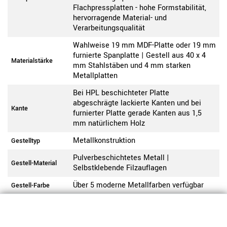
Flachpressplatten - hohe Formstabilität,
hervorragende Material- und
Verarbeitungsqualität
Wahlweise 19 mm MDF-Platte oder 19 mm
furnierte Spanplatte | Gestell aus 40 x 4
Materialstärke
mm Stahlstäben und 4 mm starken
Metallplatten
Bei HPL beschichteter Platte
abgeschrägte lackierte Kanten und bei
Kante
furnierter Platte gerade Kanten aus 1,5
mm natürlichem Holz
Metallkonstruktion
Gestelltyp
Pulverbeschichtetes Metall |
Gestell-Material
Selbstklebende Filzauflagen
Über 5 moderne Metallfarben verfügbar
Gestell-Farbe
Die Lieferung erfolgt bei einem Artikel per
Paketversand, bei mehreren Artikeln per
Speditionsversand frei Bordsteinkante auf