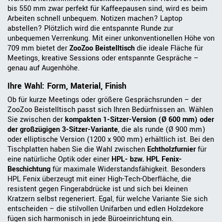
bis 550 mm zwar perfekt für Kaffeepausen sind, wird es beim
Arbeiten schnell unbequem. Notizen machen? Laptop
abstellen? Plötzlich wird die entspannte Runde zur
unbequemen Verrenkung. Mit einer unkonventionellen Höhe von
709 mm bietet der
ZooZoo Beistelltisch
die ideale Fläche für
Meetings, kreative Sessions oder entspannte Gespräche –
genau auf Augenhöhe.
Ihre Wahl: Form, Material, Finish
Ob für kurze Meetings oder größere Gesprächsrunden – der
ZooZoo Beistelltisch passt sich Ihren Bedürfnissen an. Wählen
Sie zwischen der
kompakten 1-Sitzer-Version (Ø 600 mm) oder
der großzügigen 3-Sitzer-Variante
, die als runde (Ø 900 mm)
oder elliptische Version (1200 x 900 mm) erhältlich ist. Bei den
Tischplatten haben Sie die Wahl zwischen
Echtholzfurnier
für
eine natürliche Optik oder einer
HPL- bzw. HPL Fenix-
Beschichtung
für maximale Widerstandsfähigkeit. Besonders
HPL Fenix überzeugt mit einer High-Tech-Oberfläche, die
resistent gegen Fingerabdrücke ist und sich bei kleinen
Kratzern selbst regeneriert. Egal, für welche Variante Sie sich
entscheiden – die stilvollen Unifarben und edlen Holzdekore
fügen sich harmonisch in jede Büroeinrichtung ein.