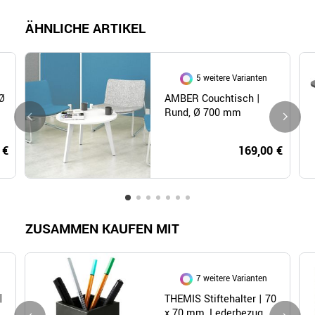
ÄHNLICHE ARTIKEL
5 weitere Varianten
Ø
AMBER Couchtisch |
Rund, Ø 700 mm
 €
169,00 €
ZUSAMMEN KAUFEN MIT
7 weitere Varianten
|
THEMIS Stiftehalter | 70
x 70 mm, Lederbezug