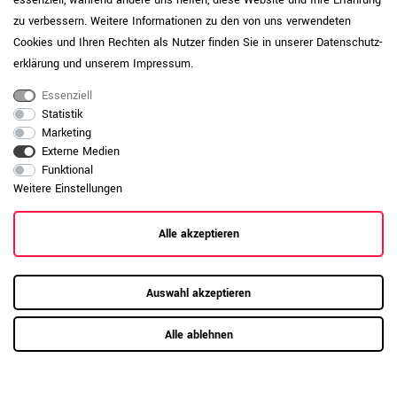
zu verbessern. Weitere Informationen zu den von uns verwendeten
Cookies und Ihren Rechten als Nutzer finden Sie in unserer
Daten­schutz­
erklärung
und unserem
Impressum
.
Kundenrezensionen
(2)
Essenziell
Statistik
Marketing
5
2
Externe Medien
4
0
Funktional
3
0
Weitere Einstellungen
2
0
1
0
Alle akzeptieren
Auswahl akzeptieren
Anmelden zum Bewerten
Alle ablehnen
Top Produkt!