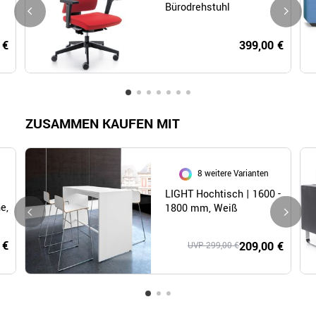
Bürodrehstuhl
 €
399,00 €
ZUSAMMEN KAUFEN MIT
8 weitere Varianten
LIGHT Hochtisch | 1600 -
e,
1800 mm, Weiß
 €
209,00 €
UVP 299,00 €