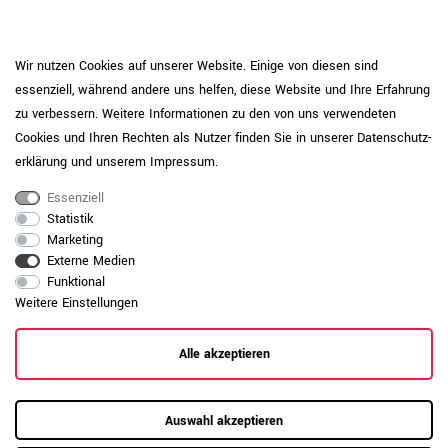
Terminbuchung
Aktenschränke
Kundenkonto
Raumsysteme
Magazin
Wir nutzen Cookies auf unserer Website. Einige von diesen sind
Newsletter
Akustik-Stellwände
essenziell, während andere uns helfen, diese Website und Ihre Erfahrung
Produktkatalog
Rollcontainer
zu verbessern. Weitere Informationen zu den von uns verwendeten
Möbelmontage
Schadensmeldung
Cookies und Ihren Rechten als Nutzer finden Sie in unserer
Daten­schutz­
Bürostühle
erklärung
und unserem
Impressum
.
Schreibtische
Hilfe & Kontakt
Essenziell
Empfangstheken
Aufbauanleitungen
Statistik
Freischwinger
Helpcenter
Marketing
Materialien & Stoffe
Externe Medien
Beratung buchen
Showrooms
Funktional
Kontaktformular
Weitere Einstellungen
Mainz
Landshut
Weber Büroleben
Zürich
Alle akzeptieren
Über uns
Karriere
Auswahl akzeptieren