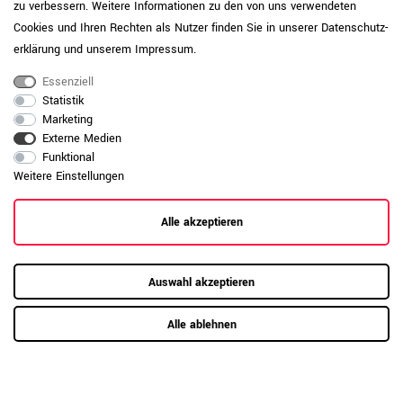
Oberflächenschutz wie Schreibunterlagen,
zu verbessern. Weitere Informationen zu den von uns verwendeten
da diese anfälliger für Kratzer sind. Nutzen
Cookies und Ihren Rechten als Nutzer finden Sie in unserer
Daten­schutz­
Sie Unterlagen oder Filzgleiter und
erklärung
und unserem
Impressum
.
entfernen Sie Verschmutzungen mit einem
Produktpflege-
Melamin-IP<50
weichen Tuch und milden
Essenziell
Reinigungsmitteln. Vermeiden Sie
Statistik
stehende Feuchtigkeit. Der IP-Wert, also
Marketing
der „Initial Wear Point indicator“,
Externe Medien
beschreibt die Abriebfestigkeit einer
Funktional
Oberfläche. Je höher der Wert, desto
Weitere Einstellungen
widerstandsfähiger ist die Platte
gegenüber sichtbaren Gebrauchsspuren.
Alle akzeptieren
Daten zur allgemeinen Produktsicherheit
Produktsicherheit
anzeigen
Auswahl akzeptieren
Alle ablehnen