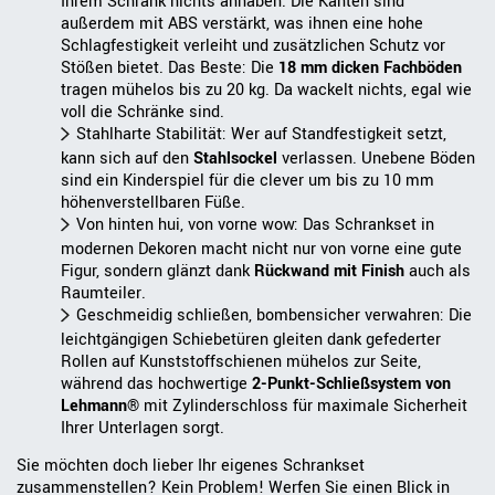
Ihrem Schrank nichts anhaben. Die Kanten sind
außerdem mit ABS verstärkt, was ihnen eine hohe
Schlagfestigkeit verleiht und zusätzlichen Schutz vor
Stößen bietet. Das Beste: Die
18 mm dicken Fachböden
tragen mühelos bis zu 20 kg. Da wackelt nichts, egal wie
voll die Schränke sind.
Stahlharte Stabilität: Wer auf Standfestigkeit setzt,
kann sich auf den
Stahlsockel
verlassen. Unebene Böden
sind ein Kinderspiel für die clever um bis zu 10 mm
höhenverstellbaren Füße.
Von hinten hui, von vorne wow: Das Schrankset in
modernen Dekoren macht nicht nur von vorne eine gute
Figur, sondern glänzt dank
Rückwand mit Finish
auch als
Raumteiler.
Geschmeidig schließen, bombensicher verwahren: Die
leichtgängigen Schiebetüren gleiten dank gefederter
Rollen auf Kunststoffschienen mühelos zur Seite,
während das hochwertige
2-Punkt-Schließsystem von
Lehmann®
mit Zylinderschloss für maximale Sicherheit
Ihrer Unterlagen sorgt.
Sie möchten doch lieber Ihr eigenes Schrankset
zusammenstellen? Kein Problem! Werfen Sie einen Blick in