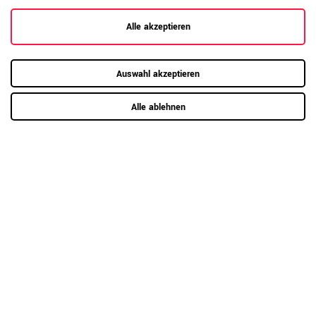
Alle akzeptieren
Hier mehr erfahren
Auswahl akzeptieren
Alle ablehnen
Kundenrezensionen
(75)
5
67
4
8
3
0
2
0
1
0
Anmelden zum Bewerten