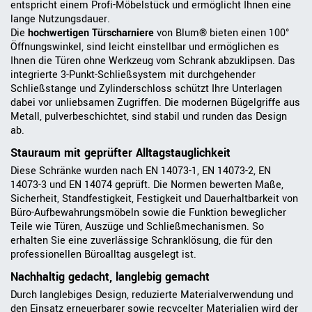
entspricht einem Profi-Möbelstück und ermöglicht Ihnen eine
lange Nutzungsdauer.
Die
hochwertigen Türscharniere
von Blum® bieten einen 100°
Öffnungswinkel, sind leicht einstellbar und ermöglichen es
Ihnen die Türen ohne Werkzeug vom Schrank abzuklipsen. Das
integrierte 3-Punkt-Schließsystem mit durchgehender
Schließstange und Zylinderschloss schützt Ihre Unterlagen
dabei vor unliebsamen Zugriffen. Die modernen Bügelgriffe aus
Metall, pulverbeschichtet, sind stabil und runden das Design
ab.
Stauraum mit geprüfter Alltagstauglichkeit
Diese Schränke wurden nach EN 14073-1, EN 14073-2, EN
14073-3 und EN 14074 geprüft. Die Normen bewerten Maße,
Sicherheit, Standfestigkeit, Festigkeit und Dauerhaltbarkeit von
Büro-Aufbewahrungsmöbeln sowie die Funktion beweglicher
Teile wie Türen, Auszüge und Schließmechanismen. So
erhalten Sie eine zuverlässige Schranklösung, die für den
professionellen Büroalltag ausgelegt ist.
Nachhaltig gedacht, langlebig gemacht
Durch langlebiges Design, reduzierte Materialverwendung und
den Einsatz erneuerbarer sowie recycelter Materialien wird der