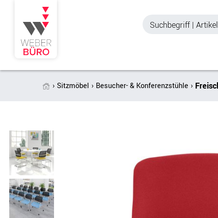
Freis
Sitzmöbel
Besucher- & Konferenzstühle
Akustik & Sichtschutz
Büroschränke
Stellwände & Trennwände
Aktenschränke
Raum in Raum-Systeme
Schiebetürenschr
Tischtrennwände
Querrollladenschr
Akustik Deckensegel &
Regalschränke
Wandpaneele
Büro Schrankwänd
Spinde
Garderoben
Zubehör