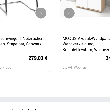
31 weitere Varianten
Schnellansicht
Schnellansicht
Schnellansicht
ischwinger | Netzrücken,
MODUS Akustik-Wandpane
DIVA Freischwinger | Netzrüc
en, Stapelbar, Schwarz
Wandverkleidung,
gepolsterte Sitzfläche
Komplettsystem, Wollbez
VELITO - Grün / Grau
279,00 €
3
269,
erktage
ca. 6-8 Wochen
ca. 5-6 Wochen