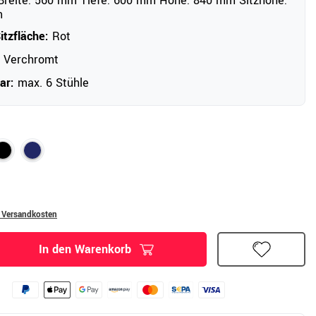
reite: 560 mm Tiefe: 600 mm Höhe: 840 mm Sitzhöhe:
m
itzfläche:
Rot
Verchromt
ar:
max. 6 Stühle
. Versandkosten
In den Warenkorb