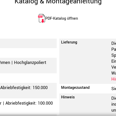
Katalog & Montageanleitung
PDF-Katalog öffnen
Lieferung
Di
Pa
Sp
Ei
ahmen | Hochglanzpoliert
Ve
Wa
Hi
 Abriebfestigkeit: 150.000
Montagezustand
Si
Hinweis
Di
 | Abriebfestigkeit: 100.000
in
un