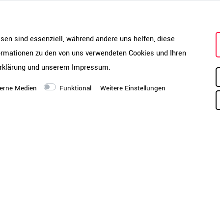
toffpolstern
Produktsicherheit
Da
an
 mm x 840 mm | Sitzhöhe
500 mm | Rückenlehne 330
esen sind essenziell, während andere uns helfen, diese
formationen zu den von uns verwendeten Cookies und Ihren
rklärung
und unserem
Impressum
.
erne Medien
Funktional
Weitere Einstellungen
?
s-Service