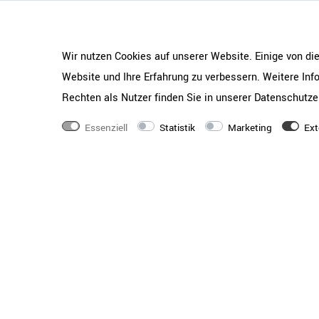
Armlehnen
Armlehnen mit Kunsts
Maße
BxTxH:
560 mm x 600
450 mm | Sitztiefe 
Wir nutzen Cookies auf unserer Website. Einige von di
mm
Website und Ihre Erfahrung zu verbessern. Weitere In
Rechten als Nutzer finden Sie in unserer
Daten­schutz­e
Essenziell
Statistik
Marketing
Ext
RAUMKONZEPT GESUCHT
Jetzt zum Büroplanung