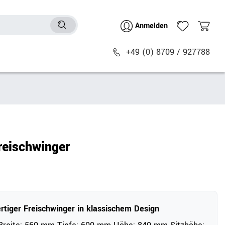
Anmelden
+49 (0) 8709 / 927788
Sitzmöbel
n
Bürostühle
chtische
Besucher- & Konferenzstühle
eischwinger
Polstermöbel
Barhocker
Sitz- & Stehhocker
Zubehör
tiger Freischwinger in klassischem Design