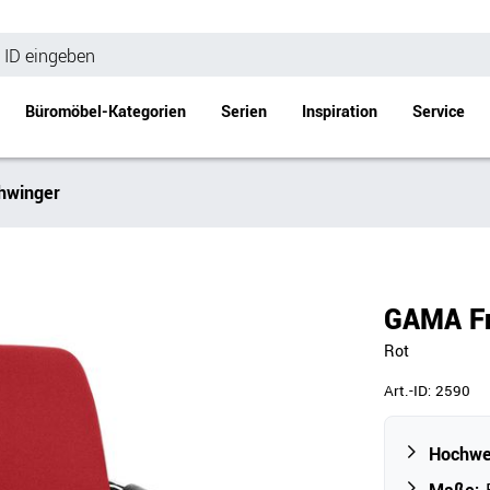
Büromöbel-Kategorien
Serien
Inspiration
Service
chwinger
Bürotische
Empfang
Schreibtische
Empfangstheke
änke
Höhenverstellbare Schreibtische
Beistell- / Cou
GAMA Fr
änke
Konferenztische
Rot
Stehtische
e
Besprechungstische
Art.-ID:
2590
Tischgestelle
Schreibtischplatten
Hochwer
Anbautische & Zubehör