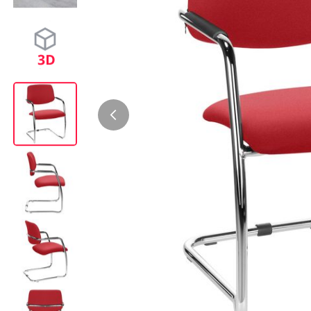
Bürocontainer
Büromöbel-Sets
Standcontainer
Einzelarbeitsplätz
Rollcontainer
Chefbüros
Gruppenarbeitsplä