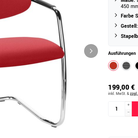
Maße:
B
450 m
Farbe S
Outdoor
Gestell:
Ampelschirme
e
Stapelb
Schirmständer
Abdeckhauben & Zubehör
tze
Ausführungen
199,00 €
inkl. MwSt.
&
zzgl