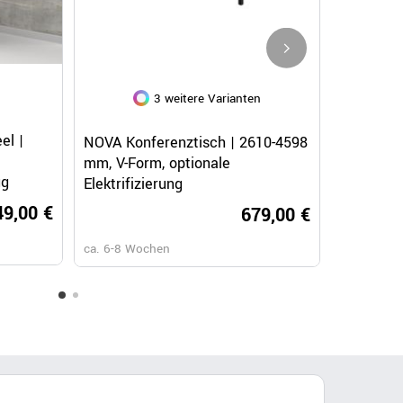
3 weitere Varianten
3 weitere Varianten
14 
Schnellansicht
Schnellansicht
Sc
el |
AIR Side
ken,
NETKON Freischwinger |
NOVA Konferenztisch | 2610-4598
WIND Freisch
Bernstei
Netzrücken, Schwarz
mm, V-Form, optionale
Netzrücken, 
ug
Elektrifizierung
Gepolsterte
49,00 €
00 €
249,00 €
679,00 €
ca. 4-8 We
ca. 4-8 Werktage
ca. 6-8 Wochen
ca. 6-8 Wochen