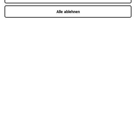
Alle ablehnen
5
0
4
0
3
0
2
0
1
0
Anmelden zum Bewerten