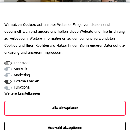
Wir nutzen Cookies auf unserer Website. Einige von diesen sind
essenziell, während andere uns helfen, diese Website und Ihre Erfahrung
zu verbessern. Weitere Informationen zu den von uns verwendeten
Cookies und Ihren Rechten als Nutzer finden Sie in unserer
Daten­schutz­
erklärung
und unserem
Impressum
.
RAUMKONZEPT GESUCHT?
Essenziell
Statistik
Jetzt zum Büroplanungs-Service
Marketing
Externe Medien
Funktional
Hier mehr erfahren
Weitere Einstellungen
Alle akzeptieren
Kundenrezensionen
(0)
Auswahl akzeptieren