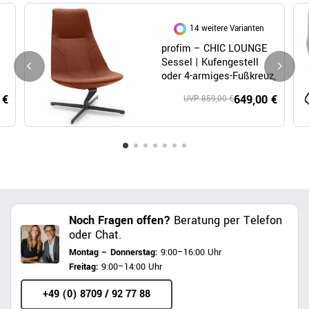
14 weitere Varianten
profim – CHIC LOUNGE
Sessel | Kufengestell
oder 4-armiges-Fußkreuz,
hohe Rückenlehne
 €
649,00 €
UVP 859,00 €
Noch Fragen offen?
Beratung per Telefon
oder Chat.
Montag – Donnerstag:
9:00–16:00 Uhr
Freitag:
9:00–14:00 Uhr
+49 (0) 8709 / 92 77 88