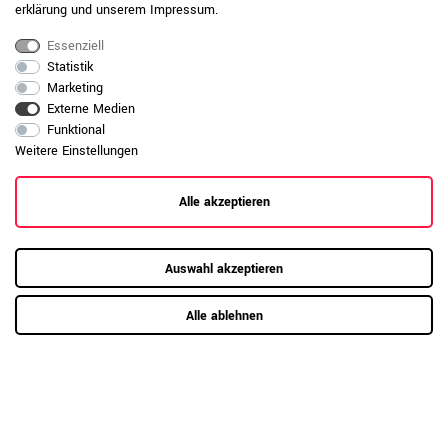
Jetzt zum Büroplanungs-Service
erklärung
und unserem
Impressum
.
Essenziell
Statistik
Hier mehr erfahren
Marketing
Externe Medien
Funktional
Weitere Einstellungen
Kundenrezensionen
(0)
Alle akzeptieren
5
0
Auswahl akzeptieren
4
0
3
0
Alle ablehnen
2
0
1
0
Anmelden zum Bewerten