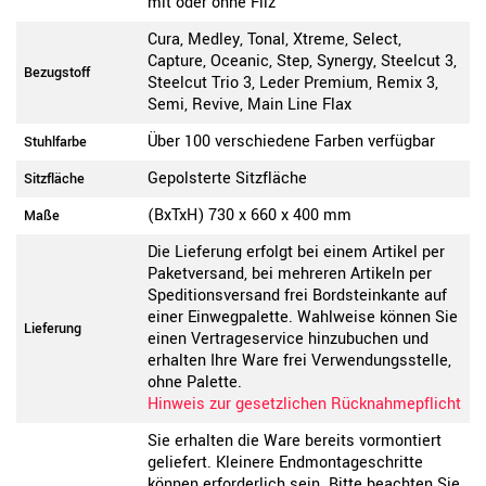
mit oder ohne Filz
Cura, Medley, Tonal, Xtreme, Select,
Capture, Oceanic, Step, Synergy, Steelcut 3,
Bezugstoff
Steelcut Trio 3, Leder Premium, Remix 3,
Semi, Revive, Main Line Flax
Über 100 verschiedene Farben verfügbar
Stuhlfarbe
Gepolsterte Sitzfläche
Sitzfläche
(BxTxH) 730 x 660 x 400 mm
Maße
Die Lieferung erfolgt bei einem Artikel per
Paketversand, bei mehreren Artikeln per
Speditionsversand frei Bordsteinkante auf
einer Einwegpalette. Wahlweise können Sie
Lieferung
einen Vertrageservice hinzubuchen und
erhalten Ihre Ware frei Verwendungsstelle,
ohne Palette.
Hinweis zur gesetzlichen Rücknahmepflicht
Sie erhalten die Ware bereits vormontiert
geliefert. Kleinere Endmontageschritte
können erforderlich sein. Bitte beachten Sie