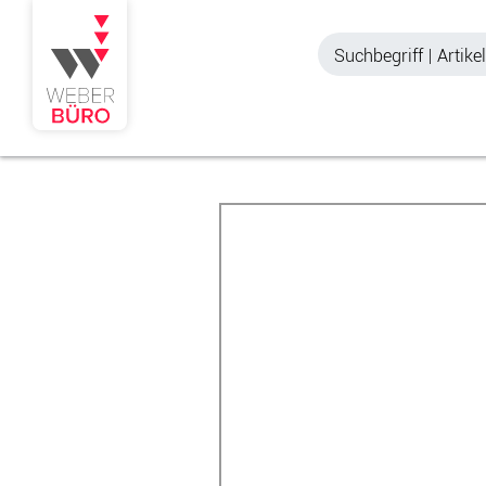
Akustik & Sichtschutz
Büroschränke
Stellwände & Trennwände
Aktenschränke
Raum in Raum-Systeme
Schiebetürenschr
Tischtrennwände
Querrollladenschr
Akustik Deckensegel &
Regalschränke
Wandpaneele
Büro Schrankwänd
Spinde
Garderoben
Zubehör