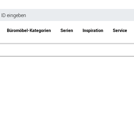
Büromöbel-Kategorien
Serien
Inspiration
Service
Bürotische
Empfang
Schreibtische
Empfangstheke
änke
Höhenverstellbare Schreibtische
Beistell- / Cou
änke
Konferenztische
Stehtische
e
Besprechungstische
Tischgestelle
Schreibtischplatten
Anbautische & Zubehör