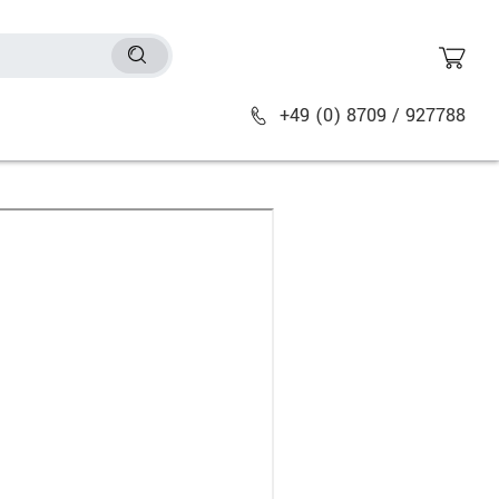
+49 (0) 8709 / 927788
Sitzmöbel
n
Bürostühle
chtische
Besucher- & Konferenzstühle
Polstermöbel
Barhocker
Sitz- & Stehhocker
Zubehör