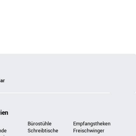
ar
ien
Bürostühle
Empfangstheken
nde
Schreibtische
Freischwinger