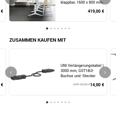
,
klappbar, 1600 x 800 mm,
Weiß
 €
419,00 €
ZUSAMMEN KAUFEN MIT
UNI Verlängerungskabel |
3000 mm, GST18i3-
Buchse und -Stecker
 €
14,00 €
UVP 20,00 €