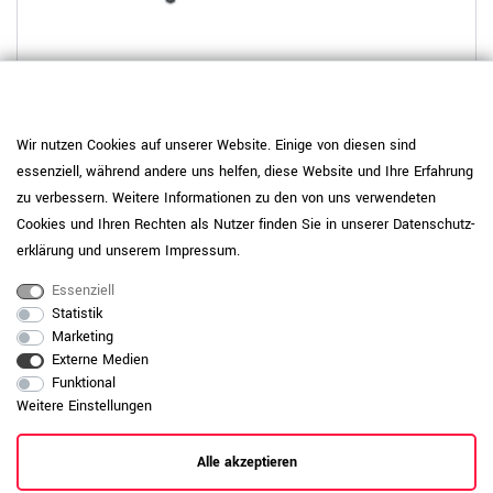
9 weitere Varianten
Wir nutzen Cookies auf unserer Website. Einige von diesen sind
NOVA Konferenztisch | 3200 x 1640 mm (10 - 12 Personen),
essenziell, während andere uns helfen, diese Website und Ihre Erfahrung
elektrifiziert, Weiß
zu verbessern. Weitere Informationen zu den von uns verwendeten
Cookies und Ihren Rechten als Nutzer finden Sie in unserer
Daten­schutz­
859,00 €
erklärung
und unserem
Impressum
.
Essenziell
Statistik
Marketing
Externe Medien
Funktional
Weitere Einstellungen
08709 / 927788
Alle akzeptieren