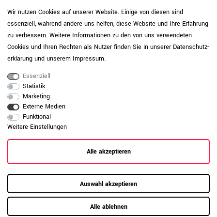
Pflegehinweis: Reinigen Sie
Wir nutzen Cookies auf unserer Website. Einige von diesen sind
pulverbeschichtete Oberflächen mit einem
weichen Tuch und wischen Sie bei Bedarf
essenziell, während andere uns helfen, diese Website und Ihre Erfahrung
Produktpflege-
leicht feucht nach. Vermeiden Sie
zu verbessern. Weitere Informationen zu den von uns verwendeten
Metall
aggressive oder scheuernde
Cookies und Ihren Rechten als Nutzer finden Sie in unserer
Daten­schutz­
Reinigungsmittel, um die Beschichtung
erklärung
und unserem
Impressum
.
dauerhaft zu schützen.
Essenziell
Daten zur allgemeinen Produktsicherheit
Produktsicherheit
Statistik
anzeigen
Marketing
Externe Medien
Funktional
Weitere Einstellungen
Alle akzeptieren
Auswahl akzeptieren
Alle ablehnen