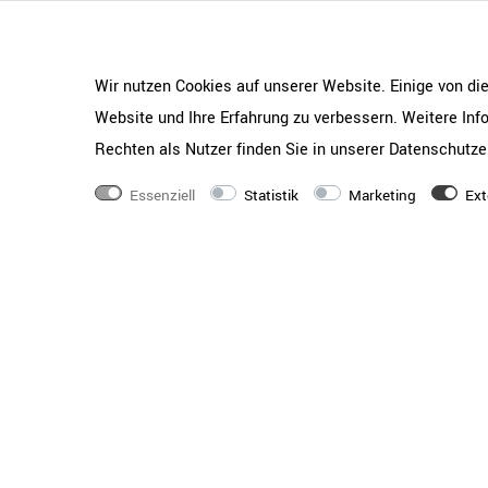
Tischplatten-Farbe
Canaletto Nussbaum |
Schwarz | Turteltaub
Tischplatten-Form
Rechteckig mit abge
Wir nutzen Cookies auf unserer Website. Einige von di
Website und Ihre Erfahrung zu verbessern. Weitere In
Maße
Breite: 1.800 - 2.80
Rechten als Nutzer finden Sie in unserer
Daten­schutz­e
720 mm
Ausstattung
1 Kabelschacht
Essenziell
Statistik
Marketing
Ext
Design
Italienischer Stil
Beschichtung
Beschichtet mit Melam
haltbar | lichtbestän
Holzqualität
Gute Material- und Ve
Flachpressplatte
Materialstärke
Tischplatte 18 mm | 
40 x 40 mm | Kabels
Kante
2 mm starke ABS-Uml