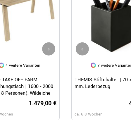
4 weitere Varianten
97 weitere Varianten
7 weitere Variante
Schnellansicht
Schnellansicht
Schnellansicht
 TAKE OFF FARM
BRALCO Take Off Country
THEMIS Stiftehalter | 70 
hungstisch | 1600 - 2000
Besprechungstisch | Elektrifizi
mm, Lederbezug
 8 Personen), Wildeiche
8 - 12 Personen
1.479,00 €
1.249,
 Wochen
ca. 8-10 Wochen
ca. 6-8 Wochen