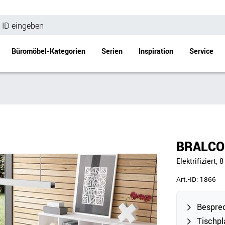
Büromöbel-Kategorien
Serien
Inspiration
Service
Bürotische
Empfang
Schreibtische
Empfangstheke
änke
Höhenverstellbare Schreibtische
Beistell- / Cou
BRALCO 
änke
Konferenztische
Elektrifiziert,
Stehtische
e
Besprechungstische
Art.-ID:
1866
Tischgestelle
Schreibtischplatten
Besprec
Anbautische & Zubehör
Tischpl