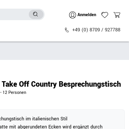
Anmelden
+49 (0) 8709 / 927788
Sitzmöbel
n
Bürostühle
chtische
Besucher- & Konferenzstühle
Take Off Country Besprechungstisch
Polstermöbel
 8 - 12 Personen
Barhocker
Sitz- & Stehhocker
Zubehör
hungstisch im italienischen Stil
atte mit abgerundeten Ecken wird ergänzt durch