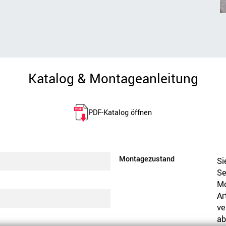
Katalog & Montageanleitung
PDF-Katalog öffnen
Montagezustand
Si
Se
Mo
Ar
ve
ab