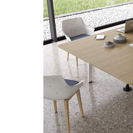
Bürocontainer
Büromöbel-Sets
Standcontainer
Einzelarbeitsplätz
Rollcontainer
Chefbüros
Gruppenarbeitsplä