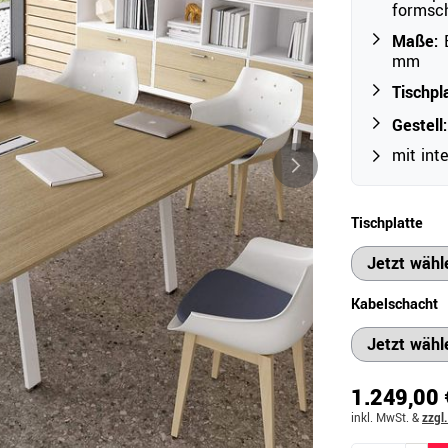
formsch
Maße:
B
mm
Outdoor
Tischpl
Ampelschirme
e
Gestell:
Schirmständer
mit int
Abdeckhauben & Zubehör
tze
Tischplatte
Kabelschacht
1.249,00 
inkl. MwSt.
&
zzgl