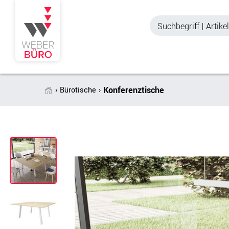
Konferenztische
Bürotische
Akustik & Sichtschutz
Büroschränke
Stellwände & Trennwände
Aktenschränke
Raum in Raum-Systeme
Schiebetürenschr
Tischtrennwände
Querrollladenschr
Akustik Deckensegel &
Regalschränke
Wandpaneele
Büro Schrankwänd
Spinde
Garderoben
Zubehör