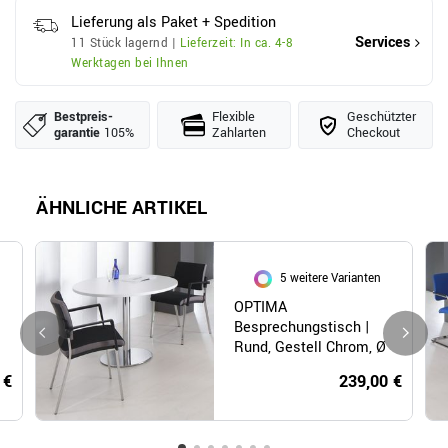
Lieferung als Paket + Spedition
Services
11 Stück lagernd |
Lieferzeit: In ca. 4-8
Werktagen bei Ihnen
Bestpreis­
Flexible
Geschützter
garantie
105%
Zahlarten
Checkout
ÄHNLICHE ARTIKEL
5 weitere Varianten
OPTIMA
Besprechungstisch |
Rund, Gestell Chrom, Ø
1000 mm, Weiß
 €
239,00 €