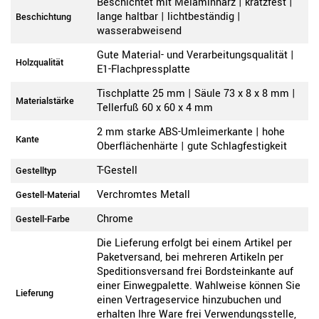
Beschichtet mit Melaminharz | kratzfest |
lange haltbar | lichtbeständig |
Beschichtung
wasserabweisend
Gute Material- und Verarbeitungsqualität |
Holzqualität
E1-Flachpressplatte
Tischplatte 25 mm | Säule 73 x 8 x 8 mm |
Materialstärke
Tellerfuß 60 x 60 x 4 mm
2 mm starke ABS-Umleimerkante | hohe
Kante
Oberflächenhärte | gute Schlagfestigkeit
T-Gestell
Gestelltyp
Verchromtes Metall
Gestell-Material
Chrome
Gestell-Farbe
Die Lieferung erfolgt bei einem Artikel per
Paketversand, bei mehreren Artikeln per
Speditionsversand frei Bordsteinkante auf
einer Einwegpalette. Wahlweise können Sie
Lieferung
einen Vertrageservice hinzubuchen und
erhalten Ihre Ware frei Verwendungsstelle,