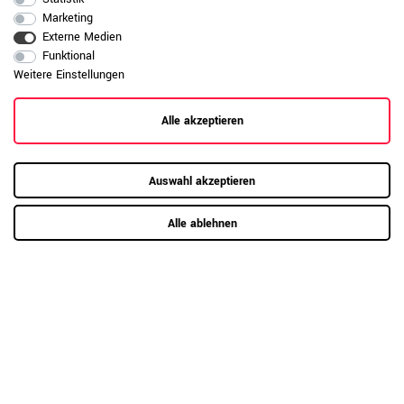
Marketing
Externe Medien
Funktional
RAUMKONZEPT GESUCHT?
Weitere Einstellungen
Jetzt zum Büroplanungs-Service
Alle akzeptieren
Hier mehr erfahren
Auswahl akzeptieren
Alle ablehnen
Kundenrezensionen
(0)
5
0
4
0
3
0
2
0
1
0