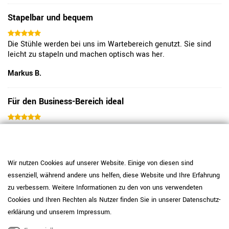
Stapelbar und bequem
Die Stühle werden bei uns im Wartebereich genutzt. Sie sind
leicht zu stapeln und machen optisch was her.
Markus B.
Für den Business-Bereich ideal
Wir nutzen die Stühle in unseren Besprechungszimmern. Der
Stoff wirkt robust und fühlt sich angenehm an. Die Armlehnen
sind ein Pluspunkt, gerade wenn die Sitzungen länger dauern.
Bisher zeigt sich keinerlei Verschleiß. Das Gestell gibt etwas
Wir nutzen Cookies auf unserer Website. Einige von diesen sind
nach und macht das Sitzen deutlich entspannter als bei
essenziell, während andere uns helfen, diese Website und Ihre Erfahrung
herkömmlichen Modellen. Die filigrane Form passt gut ins
zu verbessern. Weitere Informationen zu den von uns verwendeten
Gesamtbild und wirkt nicht klobig. Auch die Pflege des Stoffs
ist unkompliziert – Flecken lassen sich leicht entfernen.
Cookies und Ihren Rechten als Nutzer finden Sie in unserer
Daten­schutz­
Insgesamt sind wir sehr zufrieden und würden sie wieder
erklärung
und unserem
Impressum
.
bestellen.