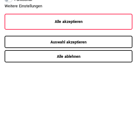
Weitere Einstellungen
Alle akzeptieren
Auswahl akzeptieren
Alle ablehnen
1 weitere Varianten
König + Neurath - JET.III Bürodrehstuhl | Softpolster,
Lordosenstütze, Schwarz
499,00 €
UVP 589,00 €