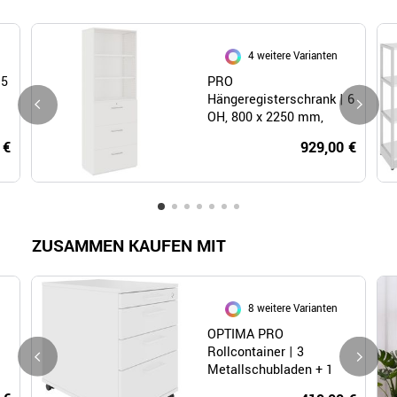
4 weitere Varianten
 5
PRO
Hängeregisterschrank | 6
OH, 800 x 2250 mm,
verleimter Korpus, mit
 €
929,00 €
Regal, Weiß
ZUSAMMEN KAUFEN MIT
8 weitere Varianten
OPTIMA PRO
Rollcontainer | 3
Metallschubladen + 1
Kleinteilefach, Soft