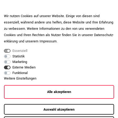
Daten zur allgemeinen Produktsicherheit
Produktsicherheit
anzeigen
Wir nutzen Cookies auf unserer Website. Einige von diesen sind
essenziell, während andere uns helfen, diese Website und Ihre Erfahrung
zu verbessern. Weitere Informationen zu den von uns verwendeten
Cookies und Ihren Rechten als Nutzer finden Sie in unserer
Daten­schutz­
erklärung
und unserem
Impressum
.
Essenziell
Statistik
Marketing
Externe Medien
Funktional
Weitere Einstellungen
Alle akzeptieren
RAUMKONZEPT GESUCHT?
Jetzt zum Büroplanungs-Service
Auswahl akzeptieren