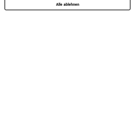
Alle ablehnen
Hier mehr erfahren
Kundenrezensionen
(0)
5
0
4
0
3
0
2
0
1
0
Anmelden zum Bewerten