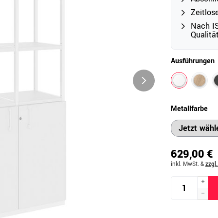
Zeitlos
Nach IS
Qualit
Outdoor
Ampelschirme
e
Ausführungen
Schirmständer
Abdeckhauben & Zubehör
tze
Metallfarbe
629,00 €
inkl. MwSt.
&
zzgl