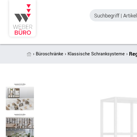
Reg
Büroschränke
Klassische Schranksysteme
Akustik & Sichtschutz
Büroschränke
Stellwände & Trennwände
Aktenschränke
Raum in Raum-Systeme
Schiebetürenschr
Tischtrennwände
Querrollladenschr
Akustik Deckensegel &
Regalschränke
Wandpaneele
Büro Schrankwänd
Spinde
Garderoben
Zubehör