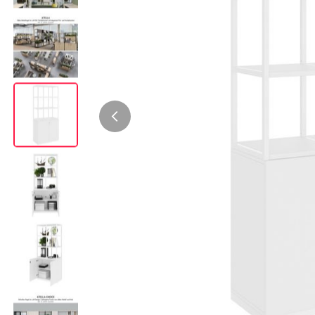
Bürocontainer
Büromöbel-Sets
Standcontainer
Einzelarbeitsplätz
Rollcontainer
Chefbüros
Gruppenarbeitsplä