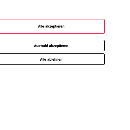
ss sie die Deckelplatte vollständig überdecken,
steht. Dies ermöglicht nicht nur eine
dern macht die Schränke auch ideal für die
ken. So maximieren Sie Ihren Stauraum, ohne
Alle akzeptieren
ötigen. Zudem ist die Bauweise besonders
erhöhen niedriger ausfallen als bei vielen
Auswahl akzeptieren
bedeutet weniger ungenutzten Raum und eine
Alle ablehnen