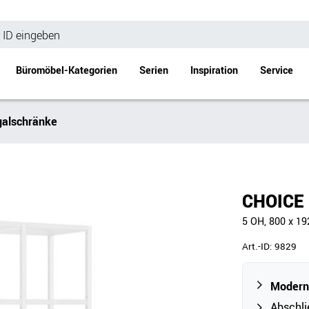
Büromöbel-Kategorien
Serien
Inspiration
Service
alschränke
Bürotische
Empfang
Schreibtische
Empfangstheke
änke
Höhenverstellbare Schreibtische
Beistell- / Cou
CHOICE 
änke
Konferenztische
5 OH, 800 x 1
Stehtische
e
Besprechungstische
Art.-ID:
9829
Tischgestelle
Schreibtischplatten
Moderne
Anbautische & Zubehör
Abschli