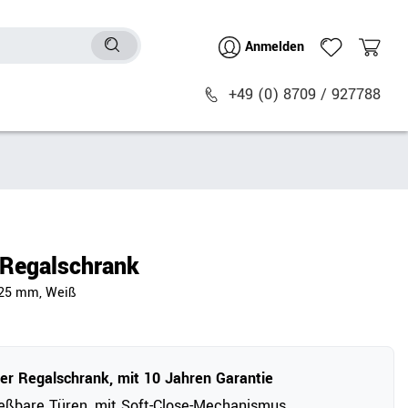
Anmelden
+49 (0) 8709 / 927788
Sitzmöbel
n
Bürostühle
chtische
Besucher- & Konferenzstühle
Regalschrank
Polstermöbel
925 mm, Weiß
Barhocker
Sitz- & Stehhocker
Zubehör
r Regalschrank, mit 10 Jahren Garantie
eßbare Türen, mit Soft-Close-Mechanismus