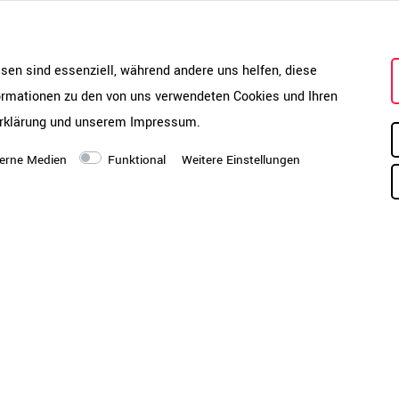
Die Türen sind so konzipiert, da
wodurch eine nahtlose Optik ent
harmonische Linienführung, son
esen sind essenziell, während andere uns helfen, diese
Erweiterung mit Aufsatzschrän
formationen zu den von uns verwendeten Cookies und Ihren
zusätzliche Stellfläche zu ben
rklärung
und unserem
Impressum
.
effizient, da die einzelnen Ordn
anderen Schrankmodellen. Das 
erne Medien
Funktional
Weitere Einstellungen
platzsparendere Nutzung.