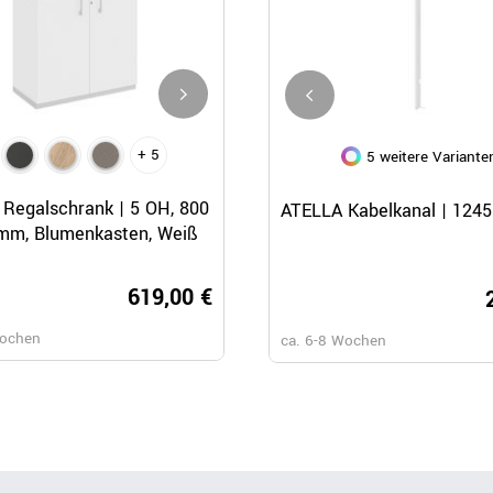
+ 5
+ 5
5 weitere Variante
Schnellansicht
Schnellansicht
Schnellansicht
Regalschrank | 5 OH, 800
CHOICE Regalschrank | 5 OH,
ATELLA Kabelkanal | 124
mm, Blumenkasten, Weiß
x 1925 mm, Regalkisten, Weiß
619,00 €
819,
Wochen
ca. 6-8 Wochen
ca. 6-8 Wochen