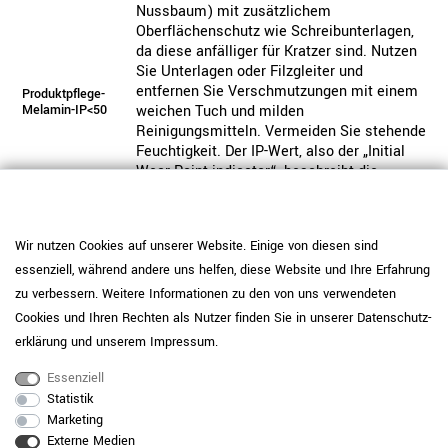
Nussbaum) mit zusätzlichem
Oberflächenschutz wie Schreibunterlagen,
da diese anfälliger für Kratzer sind. Nutzen
Sie Unterlagen oder Filzgleiter und
entfernen Sie Verschmutzungen mit einem
Produktpflege-
Melamin-IP<50
weichen Tuch und milden
Reinigungsmitteln. Vermeiden Sie stehende
Feuchtigkeit. Der IP-Wert, also der „Initial
Wear Point indicator“, beschreibt die
Abriebfestigkeit einer Oberfläche. Je höher
der Wert, desto widerstandsfähiger ist die
Platte gegenüber sichtbaren
Wir nutzen Cookies auf unserer Website. Einige von diesen sind
Gebrauchsspuren.
essenziell, während andere uns helfen, diese Website und Ihre Erfahrung
Daten zur allgemeinen Produktsicherheit
zu verbessern. Weitere Informationen zu den von uns verwendeten
Produktsicherheit
anzeigen
Cookies und Ihren Rechten als Nutzer finden Sie in unserer
Daten­schutz­
erklärung
und unserem
Impressum
.
Essenziell
Statistik
Marketing
Externe Medien