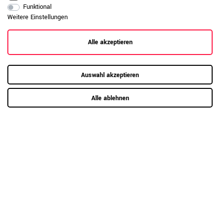
Funktional
Weitere Einstellungen
Alle akzeptieren
Auswahl akzeptieren
RAUMKONZEPT GESUCHT?
Alle ablehnen
Jetzt zum Büroplanungs-Service
Hier mehr erfahren
Kundenrezensionen
(0)