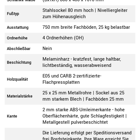
Schränke-Maße
Stahlsockel 80 mm hoch | Nivelliergleiter
Fußtyp
zum Höhenausgleich
750 mm breite Fachböden, 25 kg belastbar
Ausstattung
4 Ordnerhöhen (OH)
Ordnerhöhe
Nein
Abschließbar
Melaminharz - kratzfest, lange haltbar,
Beschichtung
lichtbeständig, wasserabweisend
E05 und CARB 2-zertifizierte-
Holzqualität
Flachpressplatten
25 x 25 mm Metallrohre | Sockel aus 25
Materialstärke
mm starkem Blech | Fachböden 25 mm
2 mm starke ABS-Umleimerkante - hohe
Oberflächenhärte, gute Schlagfestigkeit |
Kante
Metallgestell pulverbeschichtet
Die Lieferung erfolgt per Speditionsversand
frei Bordsteinkante. Ihre Ware erreicht Sie