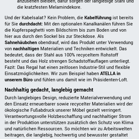
anzusehen bleiben, dafür sorgen der langlebige Stahl und
die kratzfesten Melamindekore.
Und der Kabelsalat? Kein Problem, die
Kabelführung
ist bereits
für Sie
durchdacht:
Mit den optionalen Kanalkanälen führen Sie
die Kupferspaghetti vom Bildschirm bis zum Boden und von
hier aus durch den Sockel bis zur Steckdose. Als
Sahnehäubchen
obendrauf, wird das Produkt unter Verwendung
von
nachhaltigen
Materialien und Techniken entwickelt. Das
bedeutet, dass der Stahl aus 100% recyceltem Rohstoff
besteht und das Holz strengen Schadstoffauflagen unterliegt.
Fazit: Das Regal hat einen zeitlosen Industrie-Stil und flexible
Einsatzmöglichkeiten. Wir zum Beispiel haben
ATELLA in
unserem Büro
und fühlen uns damit wie im Präsidenten-Loft.
Nachhaltig gedacht, langlebig gemacht
Durch langlebiges Design, reduzierte Materialverwendung und
den Einsatz erneuerbarer sowie recycelter Materialien wird der
ökologische Fußabdruck unserer Möbel gezielt verringert.
Verantwortungsvolle Holzbeschaffung und nachhaltiger Strom
in der Produktion unterstützen zusätzlich den Schutz von Klima
und natürlichen Ressourcen. So möchten wir zu Arbeitswelten
beitragen, die langlebig, hochwertig und bewusster gestaltet