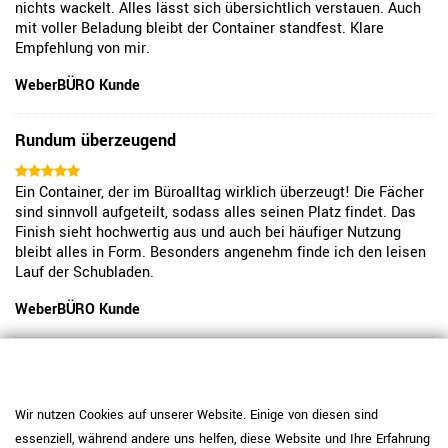
nichts wackelt. Alles lässt sich übersichtlich verstauen. Auch
mit voller Beladung bleibt der Container standfest. Klare
Empfehlung von mir.
WeberBÜRO Kunde
Rundum überzeugend
Ein Container, der im Büroalltag wirklich überzeugt! Die Fächer
sind sinnvoll aufgeteilt, sodass alles seinen Platz findet. Das
Finish sieht hochwertig aus und auch bei häufiger Nutzung
bleibt alles in Form. Besonders angenehm finde ich den leisen
Lauf der Schubladen.
WeberBÜRO Kunde
Sehr solide und praktisch
Wir nutzen Cookies auf unserer Website. Einige von diesen sind
Der OPTIMA Rollcontainer bietet genau das, was ich für meinen
Arbeitsplatz gesucht habe. Stabil und schick zugleich, zudem
essenziell, während andere uns helfen, diese Website und Ihre Erfahrung