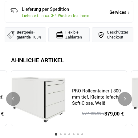
Lieferung per Spedition
Services
Lieferzeit: In ca. 3-4 Wochen bei Ihnen
Bestpreis­
Flexible
Geschützter
garantie
105%
Zahlarten
Checkout
ÄHNLICHE ARTIKEL
PRO Rollcontainer | 800
f,
mm tief, Kleinteilefach,
Soft-Close, Weiß
 €
379,00 €
UVP 499,00 €