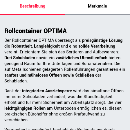
Beschreibung
Merkmale
Rollcontainer OPTIMA
Der Rollcontainer OPTIMA überzeugt als
preisgünstige Lösung
,
die
Robustheit
,
Langlebigkeit
und eine
solide Verarbeitung
vereint. Erleichtern Sie sich das Sortieren und Aufbewahren:
Drei Schubladen
sowie ein
zusätzliches Utensilienfach
bieten
genügend Raum für Ihre Unterlagen und Büromaterialien. Die
auf Metallschienen gelagerten Rollenführungen garantieren ein
sanftes und müheloses Öffnen sowie Schließen
der
Schubladen.
Dank der
integrierten Ausziehsperre
wird das simultane Öffnen
mehrerer Schubladen verhindert, was die Standfestigkeit
erhöht und für mehr Sicherheit am Arbeitsplatz sorgt. Die vier
leichtgängigen Rollen
am Unterboden ermöglichen es, diesen
praktischen Bürohelfer ohne großen Kraftaufwand zu
verschieben.
Vormontiert ausgeliefert, besticht der Rollcontainer durch