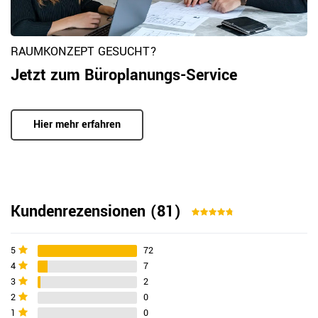
RAUMKONZEPT GESUCHT?
Jetzt zum Büroplanungs-Service
Hier mehr erfahren
Kundenrezensionen
(81)
5
72
4
7
3
2
2
0
1
0