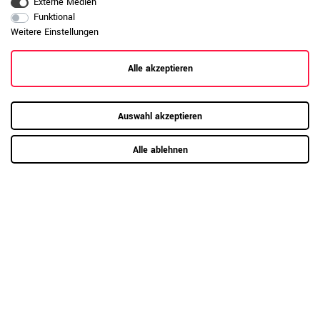
Externe Medien
Funktional
Weitere Einstellungen
Alle akzeptieren
Auswahl akzeptieren
Alle ablehnen
8 weitere Varianten
OPTIMA PRO Rollcontainer | 3 Metallschubladen + 1
Kleinteilefach, Soft Close, Nordeiche grau
449,00 €