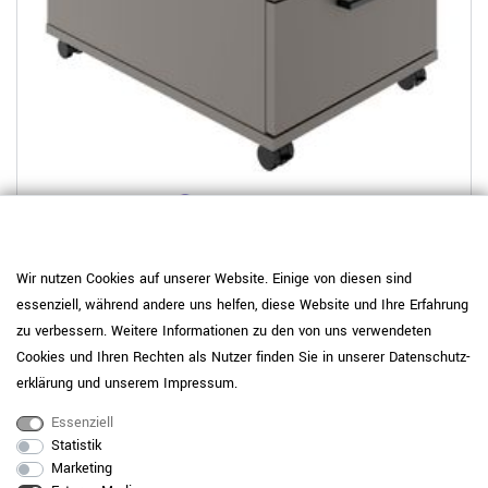
8 weitere Varianten
OPTIMA PRO Rollcontainer | 3 Metallschubladen + 1
Kleinteilefach, Soft Close, Cubanitgrau
Wir nutzen Cookies auf unserer Website. Einige von diesen sind
essenziell, während andere uns helfen, diese Website und Ihre Erfahrung
449,00 €
zu verbessern. Weitere Informationen zu den von uns verwendeten
Cookies und Ihren Rechten als Nutzer finden Sie in unserer
Daten­schutz­
erklärung
und unserem
Impressum
.
Essenziell
Statistik
Marketing