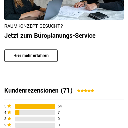
RAUMKONZEPT GESUCHT?
Jetzt zum Büroplanungs-Service
Hier mehr erfahren
Kundenrezensionen
(71)
5
64
4
7
3
0
2
0