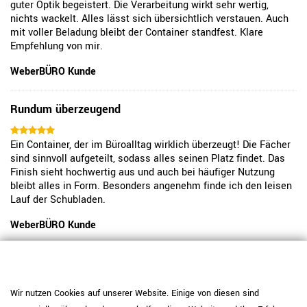
guter Optik begeistert. Die Verarbeitung wirkt sehr wertig,
nichts wackelt. Alles lässt sich übersichtlich verstauen. Auch
mit voller Beladung bleibt der Container standfest. Klare
Empfehlung von mir.
WeberBÜRO Kunde
Rundum überzeugend
Ein Container, der im Büroalltag wirklich überzeugt! Die Fächer
sind sinnvoll aufgeteilt, sodass alles seinen Platz findet. Das
Finish sieht hochwertig aus und auch bei häufiger Nutzung
bleibt alles in Form. Besonders angenehm finde ich den leisen
Lauf der Schubladen.
WeberBÜRO Kunde
Sehr solide und praktisch
Wir nutzen Cookies auf unserer Website. Einige von diesen sind
Der OPTIMA Rollcontainer bietet genau das, was ich für meinen