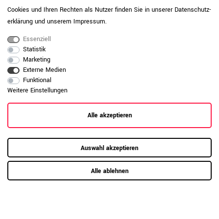
dauerhaft zu schützen.
Cookies und Ihren Rechten als Nutzer finden Sie in unserer
Daten­schutz­
erklärung
und unserem
Impressum
.
Daten zur allgemeinen Produktsicherheit
Produktsicherheit
anzeigen
Essenziell
Statistik
Marketing
Externe Medien
Funktional
Weitere Einstellungen
Alle akzeptieren
Auswahl akzeptieren
Alle ablehnen
RAUMKONZEPT GESUCHT?
Jetzt zum Büroplanungs-Service