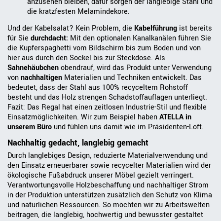
anzusehen bleiben, dafür sorgen der langlebige Stahl und
die kratzfesten Melamindekore.
Und der Kabelsalat? Kein Problem, die
Kabelführung
ist bereits
für Sie
durchdacht:
Mit den optionalen Kanalkanälen führen Sie
die Kupferspaghetti vom Bildschirm bis zum Boden und von
hier aus durch den Sockel bis zur Steckdose. Als
Sahnehäubchen
obendrauf, wird das Produkt unter Verwendung
von
nachhaltigen
Materialien und Techniken entwickelt. Das
bedeutet, dass der Stahl aus 100% recyceltem Rohstoff
besteht und das Holz strengen Schadstoffauflagen unterliegt.
Fazit: Das Regal hat einen zeitlosen Industrie-Stil und flexible
Einsatzmöglichkeiten. Wir zum Beispiel haben
ATELLA in
unserem Büro
und fühlen uns damit wie im Präsidenten-Loft.
Nachhaltig gedacht, langlebig gemacht
Durch langlebiges Design, reduzierte Materialverwendung und
den Einsatz erneuerbarer sowie recycelter Materialien wird der
ökologische Fußabdruck unserer Möbel gezielt verringert.
Verantwortungsvolle Holzbeschaffung und nachhaltiger Strom
in der Produktion unterstützen zusätzlich den Schutz von Klima
und natürlichen Ressourcen. So möchten wir zu Arbeitswelten
beitragen, die langlebig, hochwertig und bewusster gestaltet