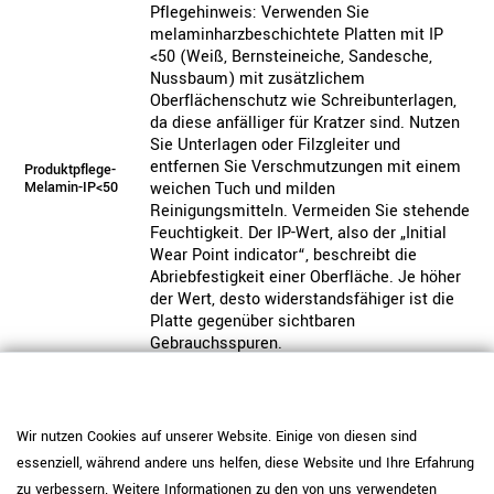
Pflegehinweis: Verwenden Sie
melaminharzbeschichtete Platten mit IP
<50 (Weiß, Bernsteineiche, Sandesche,
Nussbaum) mit zusätzlichem
Oberflächenschutz wie Schreibunterlagen,
da diese anfälliger für Kratzer sind. Nutzen
Sie Unterlagen oder Filzgleiter und
entfernen Sie Verschmutzungen mit einem
Produktpflege-
Melamin-IP<50
weichen Tuch und milden
Reinigungsmitteln. Vermeiden Sie stehende
Feuchtigkeit. Der IP-Wert, also der „Initial
Wear Point indicator“, beschreibt die
Abriebfestigkeit einer Oberfläche. Je höher
der Wert, desto widerstandsfähiger ist die
Platte gegenüber sichtbaren
Gebrauchsspuren.
Pflegehinweis: Reinigen Sie
pulverbeschichtete Oberflächen mit einem
weichen Tuch und wischen Sie bei Bedarf
Wir nutzen Cookies auf unserer Website. Einige von diesen sind
Produktpflege-
leicht feucht nach. Vermeiden Sie
Metall
essenziell, während andere uns helfen, diese Website und Ihre Erfahrung
aggressive oder scheuernde
zu verbessern. Weitere Informationen zu den von uns verwendeten
Reinigungsmittel, um die Beschichtung