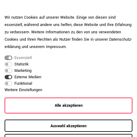
Katalog & Montageanleitung
Wir nutzen Cookies auf unserer Website. Einige von diesen sind
essenziell, während andere uns helfen, diese Website und Ihre Erfahrung
zu verbessern. Weitere Informationen zu den von uns verwendeten
Cookies und Ihren Rechten als Nutzer finden Sie in unserer
Daten­schutz­
Montageanleitung öffnen
erklärung
und unserem
Impressum
.
Essenziell
Statistik
800
×
420
×
1465
mm
Maße
Marketing
Externe Medien
11,05 kg
Gewicht
Funktional
Geprüft nach ISO 14001, ISO 45001, ISO
Weitere Einstellungen
Qualitätsstandards
9001, EN 15804+A2
Alle akzeptieren
CHOICE
Serie
Weiß
Front-Farbe
Auswahl akzeptieren
Weiß
Korpus-Farbe