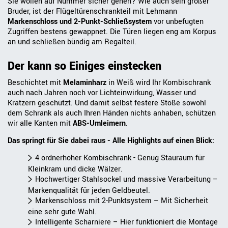
Sie wollen auf Nummer sicher gehen? Wie auch sein großer
Bruder, ist der Flügeltürenschrankteil mit Lehmann
Markenschloss und 2-Punkt-Schließsystem
vor unbefugten
Zugriffen bestens gewappnet. Die Türen liegen eng am Korpus
an und schließen bündig am Regalteil.
Der kann so Einiges einstecken
Beschichtet mit
Melaminharz
in Weiß wird Ihr Kombischrank
auch nach Jahren noch vor Lichteinwirkung, Wasser und
Kratzern geschützt. Und damit selbst festere Stöße sowohl
dem Schrank als auch Ihren Händen nichts anhaben, schützen
wir alle Kanten mit
ABS-Umleimern
.
Das springt für Sie dabei raus - Alle Highlights auf einen Blick:
4 ordnerhoher Kombischrank - Genug Stauraum für
Kleinkram und dicke Wälzer.
Hochwertiger Stahlsockel und massive Verarbeitung –
Markenqualität für jeden Geldbeutel.
Markenschloss mit 2-Punktsystem – Mit Sicherheit
eine sehr gute Wahl.
Intelligente Scharniere – Hier funktioniert die Montage