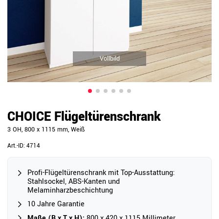
Vollbild
CHOICE Flügeltürenschrank
3 OH, 800 x 1115 mm, Weiß
Art.-ID:
4714
Profi-Flügeltürenschrank mit Top-Ausstattung:
Stahlsockel, ABS-Kanten und
Melaminharzbeschichtung
10 Jahre Garantie
Maße (B x T x H):
800 x 420 x 1115 Millimeter