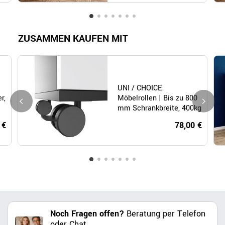
ZUSAMMEN KAUFEN MIT
UNI / CHOICE
r,
Möbelrollen | Bis zu 800
mm Schrankbreite, 400kg
belastbar, 4 Stück
 €
78,00 €
Noch Fragen offen?
Beratung per Telefon
oder Chat.