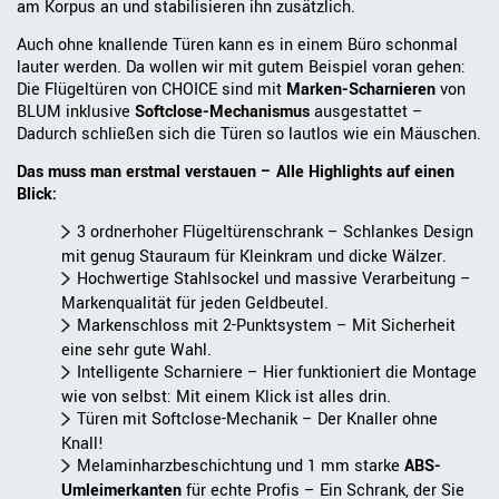
am Korpus an und stabilisieren ihn zusätzlich.
Auch ohne knallende Türen kann es in einem Büro schonmal
lauter werden. Da wollen wir mit gutem Beispiel voran gehen:
Die Flügeltüren von CHOICE sind mit
Marken-Scharnieren
von
BLUM inklusive
Softclose-Mechanismus
ausgestattet –
Dadurch schließen sich die Türen so lautlos wie ein Mäuschen.
Das muss man erstmal verstauen – Alle Highlights auf einen
Blick:
3 ordnerhoher Flügeltürenschrank – Schlankes Design
mit genug Stauraum für Kleinkram und dicke Wälzer.
Hochwertige Stahlsockel und massive Verarbeitung –
Markenqualität für jeden Geldbeutel.
Markenschloss mit 2-Punktsystem – Mit Sicherheit
eine sehr gute Wahl.
Intelligente Scharniere – Hier funktioniert die Montage
wie von selbst: Mit einem Klick ist alles drin.
Türen mit Softclose-Mechanik – Der Knaller ohne
Knall!
Melaminharzbeschichtung und 1 mm starke
ABS-
Umleimerkante
n
für echte Profis – Ein Schrank, der Sie