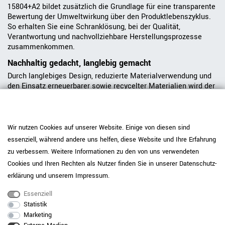
15804+A2 bildet zusätzlich die Grundlage für eine transparente
Bewertung der Umweltwirkung über den Produktlebenszyklus.
So erhalten Sie eine Schranklösung, bei der Qualität,
Verantwortung und nachvollziehbare Herstellungsprozesse
zusammenkommen.
Nachhaltig gedacht, langlebig gemacht
Durch langlebiges Design, reduzierte Materialverwendung und
den Einsatz erneuerbarer sowie recycelter Materialien wird der
ökologische Fußabdruck unserer Möbel gezielt verringert.
Verantwortungsvolle Holzbeschaffung und nachhaltiger Strom
in der Produktion unterstützen zusätzlich den Schutz von Klima
und natürlichen Ressourcen. So möchten wir zu Arbeitswelten
Wir nutzen Cookies auf unserer Website. Einige von diesen sind
beitragen, die langlebig, hochwertig und bewusster gestaltet
essenziell, während andere uns helfen, diese Website und Ihre Erfahrung
sind.
zu verbessern. Weitere Informationen zu den von uns verwendeten
Cookies und Ihren Rechten als Nutzer finden Sie in unserer
Daten­schutz­
Serie CHOICE entdecken
erklärung
und unserem
Impressum
.
Essenziell
Statistik
Marketing