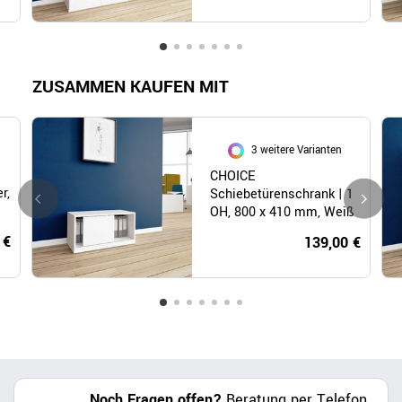
ZUSAMMEN KAUFEN MIT
3 weitere Varianten
CHOICE
r,
Schiebetürenschrank | 1
OH, 800 x 410 mm, Weiß
 €
139,00 €
Noch Fragen offen?
Beratung per Telefon