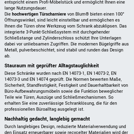
entspricht einem Profi-Möbelstück und ermöglicht Ihnen eine
lange Nutzungsdauer.
Die
hochwertigen Türscharniere
von Blum® bieten einen 100°
Öffnungswinkel, sind leicht einstellbar und ermöglichen es
Ihnen die Türen ohne Werkzeug vom Schrank abzuklipsen. Das
integrierte 3-Punkt-Schließsystem mit durchgehender
Schließstange und Zylinderschloss schützt Ihre Unterlagen
dabei vor unliebsamen Zugriffen. Die modernen Bügelgriffe aus
Metall, pulverbeschichtet, sind stabil und runden das Design
ab.
Stauraum mit geprüfter Alltagstauglichkeit
Diese Schränke wurden nach EN 14073-1, EN 14073-2, EN
14073-3 und EN 14074 geprüft. Die Normen bewerten Maße,
Sicherheit, Standfestigkeit, Festigkeit und Dauerhaltbarkeit von
Büro-Aufbewahrungsmöbeln sowie die Funktion beweglicher
Teile wie Türen, Auszüge und Schließmechanismen. So
erhalten Sie eine zuverlässige Schranklösung, die für den
professionellen Büroalltag ausgelegt ist.
Nachhaltig gedacht, langlebig gemacht
Durch langlebiges Design, reduzierte Materialverwendung und
den Einsatz erneuerbarer sowie recycelter Materialien wird der