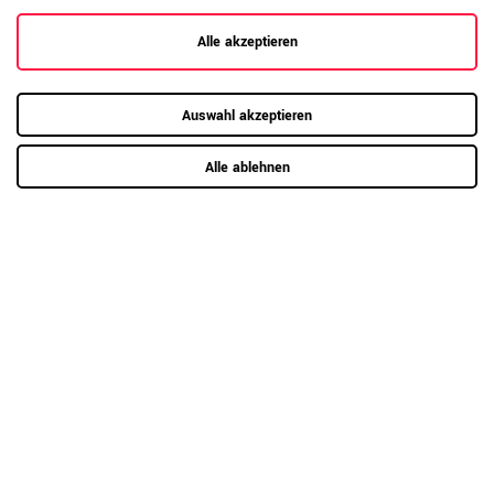
Alle akzeptieren
Hier mehr erfahren
Auswahl akzeptieren
Alle ablehnen
Kundenrezensionen
(75)
5
68
4
7
3
0
2
0
1
0
Anmelden zum Bewerten