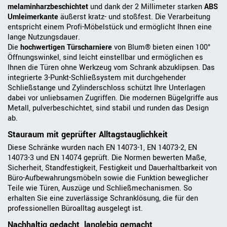
melaminharzbeschichtet
und dank der 2 Millimeter starken
ABS
Umleimerkante
äußerst kratz- und stoßfest. Die Verarbeitung
entspricht einem Profi-Möbelstück und ermöglicht Ihnen eine
lange Nutzungsdauer.
Die
hochwertigen Türscharniere
von Blum® bieten einen 100°
Öffnungswinkel, sind leicht einstellbar und ermöglichen es
Ihnen die Türen ohne Werkzeug vom Schrank abzuklipsen. Das
integrierte 3-Punkt-Schließsystem mit durchgehender
Schließstange und Zylinderschloss schützt Ihre Unterlagen
dabei vor unliebsamen Zugriffen. Die modernen Bügelgriffe aus
Metall, pulverbeschichtet, sind stabil und runden das Design
ab.
Stauraum mit geprüfter Alltagstauglichkeit
Diese Schränke wurden nach EN 14073-1, EN 14073-2, EN
14073-3 und EN 14074 geprüft. Die Normen bewerten Maße,
Sicherheit, Standfestigkeit, Festigkeit und Dauerhaltbarkeit von
Büro-Aufbewahrungsmöbeln sowie die Funktion beweglicher
Teile wie Türen, Auszüge und Schließmechanismen. So
erhalten Sie eine zuverlässige Schranklösung, die für den
professionellen Büroalltag ausgelegt ist.
Nachhaltig gedacht, langlebig gemacht