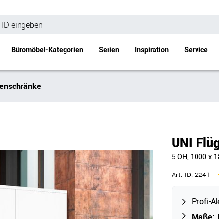
Büromöbel-Kategorien
Serien
Inspiration
Service
enschränke
Bürotische
Empfang
Schreibtische
Empfangstheke
änke
Höhenverstellbare Schreibtische
Beistell- / Cou
UNI Flü
änke
Konferenztische
5 OH, 1000 x 
Stehtische
e
Besprechungstische
Art.-ID:
2241
Tischgestelle
Schreibtischplatten
Profi-A
Anbautische & Zubehör
Maße:
B