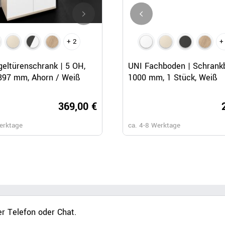
+ 2
+ 2
+
Schnellansicht
Schnellansicht
Schnellansicht
geltürenschrank | 5 OH,
UNI Flügeltürenschrank | 5 O
UNI Fachboden | Schrankb
897 mm, Ahorn / Weiß
800 x 1897 mm, Perlgrau
1000 mm, 1 Stück, Weiß
369,00 €
349,
erktage
ca. 3-4 Wochen
ca. 4-8 Werktage
r Telefon oder Chat.