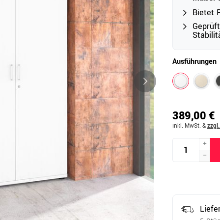
Bietet 
Geprüf
Stabili
Outdoor
Ampelschirme
e
Ausführungen
Schirmständer
Abdeckhauben & Zubehör
tze
389,00 €
inkl. MwSt.
&
zzgl
Liefe