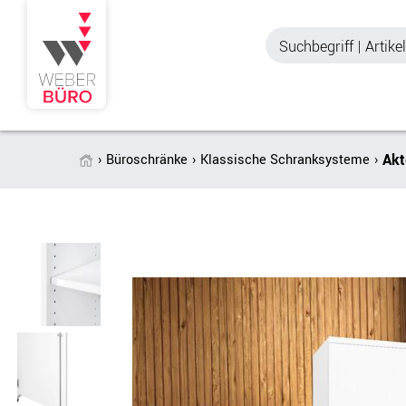
Akt
Büroschränke
Klassische Schranksysteme
Akustik & Sichtschutz
Büroschränke
Stellwände & Trennwände
Aktenschränke
Raum in Raum-Systeme
Schiebetürenschr
Tischtrennwände
Querrollladenschr
Akustik Deckensegel &
Regalschränke
Wandpaneele
Büro Schrankwänd
Spinde
Garderoben
Zubehör