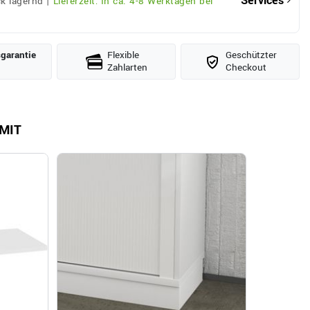
Services
k lagernd |
Lieferzeit: In ca. 4-8 Werktagen bei
­garantie
Flexible
Geschützter
Zahlarten
Checkout
MIT