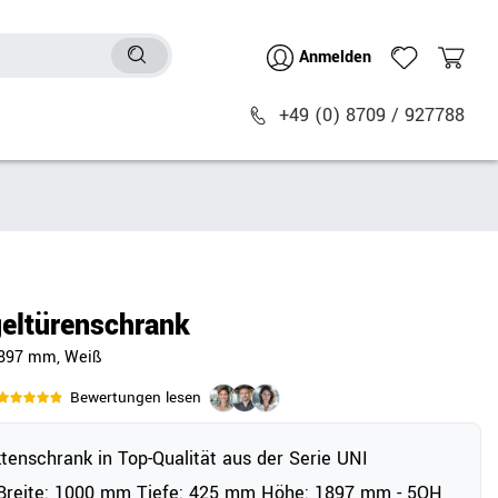
Anmelden
+49 (0) 8709 / 927788
Sitzmöbel
n
Bürostühle
chtische
Besucher- & Konferenzstühle
geltürenschrank
Polstermöbel
1897 mm, Weiß
Barhocker
Sitz- & Stehhocker
Bewertungen lesen
Zubehör
ktenschrank in Top-Qualität aus der Serie UNI
reite: 1000 mm Tiefe: 425 mm Höhe: 1897 mm - 5OH