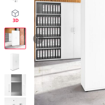
Bürocontainer
Büromöbel-Sets
Standcontainer
Einzelarbeitsplätz
Rollcontainer
Chefbüros
Gruppenarbeitsplä