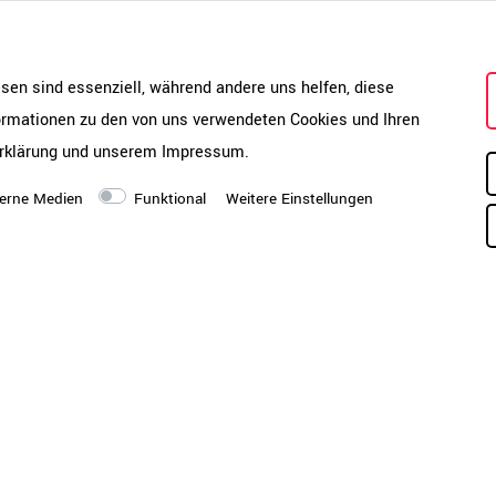
Ein hohes Eigengewicht, 18 mm
starker Deckel und Boden sorge
esen sind essenziell, während andere uns helfen, diese
bis zu 25 kg Tragkraft und sta
formationen zu den von uns verwendeten Cookies und Ihren
machen den Unterschied – spürba
rklärung
und unserem
Impressum
.
täglichen Einsatz!
erne Medien
Funktional
Weitere Einstellungen
nten ein