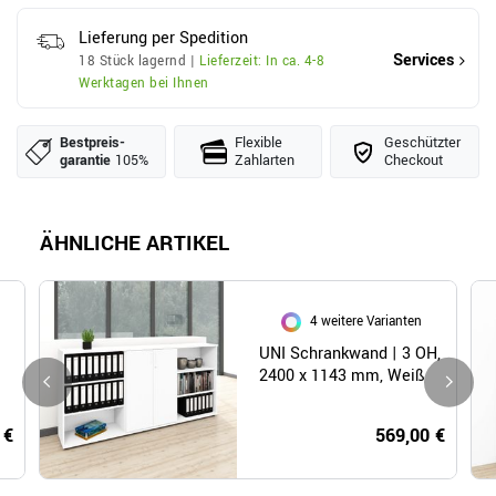
Lieferung per Spedition
Services
18 Stück lagernd |
Lieferzeit: In ca. 4-8
Werktagen bei Ihnen
Bestpreis­
Flexible
Geschützter
garantie
105%
Zahlarten
Checkout
ÄHNLICHE ARTIKEL
4 weitere Varianten
UNI Schrankwand | 3 OH,
2400 x 1143 mm, Weiß
 €
569,00 €