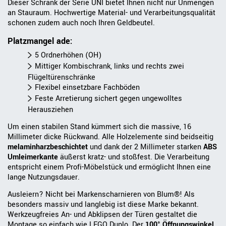
Dieser Schrank der Serie UNI bietet Ihnen nicht nur Unmengen
an Stauraum. Hochwertige Material- und Verarbeitungsqualität
schonen zudem auch noch Ihren Geldbeutel.
Platzmangel ade:
5 Ordnerhöhen (OH)
Mittiger Kombischrank, links und rechts zwei
Flügeltürenschränke
Flexibel einsetzbare Fachböden
Feste Arretierung sichert gegen ungewolltes
Herausziehen
Um einen stabilen Stand kümmert sich die massive, 16
Millimeter dicke Rückwand. Alle Holzelemente sind beidseitig
melaminharzbeschichtet
und dank der 2 Millimeter starken
ABS
Umleimerkante
äußerst kratz- und stoßfest. Die Verarbeitung
entspricht einem Profi-Möbelstück und ermöglicht Ihnen eine
lange Nutzungsdauer.
Ausleiern? Nicht bei Markenscharnieren von Blum®! Als
besonders massiv und langlebig ist diese Marke bekannt.
Werkzeugfreies An- und Abklipsen der Türen gestaltet die
Montage so einfach wie LEGO Duplo. Der
100° Öffnungswinkel