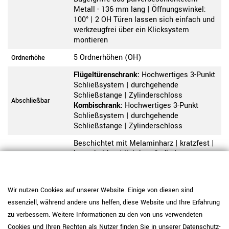
Metall - 136 mm lang | Öffnungswinkel:
100° | 2 OH Türen lassen sich einfach und
werkzeugfrei über ein Klicksystem
montieren
5 Ordnerhöhen (OH)
Ordnerhöhe
Flügeltürenschrank:
Hochwertiges 3-Punkt
Schließsystem | durchgehende
Schließstange | Zylinderschloss
Abschließbar
Kombischrank:
Hochwertiges 3-Punkt
Schließsystem | durchgehende
Schließstange | Zylinderschloss
Beschichtet mit Melaminharz | kratzfest |
lange haltbar | lichtbeständig |
Beschichtung
wasserabweisend
Gute Material- und Verarbeitungsqualität |
Wir nutzen Cookies auf unserer Website. Einige von diesen sind
hochwertiger und langlebiger Korpus | E1-
Holzqualität
Flachpressplatte
essenziell, während andere uns helfen, diese Website und Ihre Erfahrung
zu verbessern. Weitere Informationen zu den von uns verwendeten
Seitenwände 18 mm | Fachboden 18 mm -
Cookies und Ihren Rechten als Nutzer finden Sie in unserer
Daten­schutz­