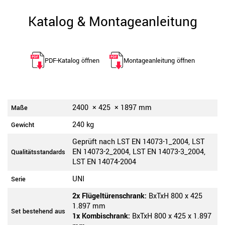
Katalog & Montageanleitung
PDF-Katalog öffnen
Montageanleitung öffnen
2400
×
425
×
1897
mm
Maße
240 kg
Gewicht
Geprüft nach LST EN 14073-1_2004, LST
EN 14073-2_2004, LST EN 14073-3_2004,
Qualitätsstandards
LST EN 14074-2004
UNI
Serie
2x Flügeltürenschrank:
BxTxH 800 x 425
1.897 mm
Set bestehend aus
1x Kombischrank:
BxTxH 800 x 425 x 1.897