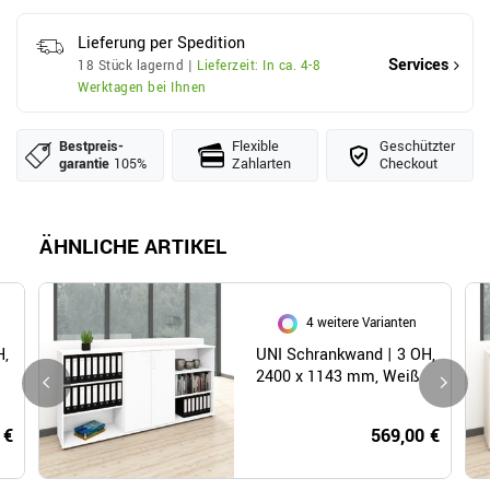
Lieferung per Spedition
Services
18 Stück lagernd |
Lieferzeit: In ca. 4-8
Werktagen bei Ihnen
Bestpreis­
Flexible
Geschützter
garantie
105%
Zahlarten
Checkout
ÄHNLICHE ARTIKEL
4 weitere Varianten
H,
UNI Schrankwand | 3 OH,
2400 x 1143 mm, Weiß
 €
569,00 €