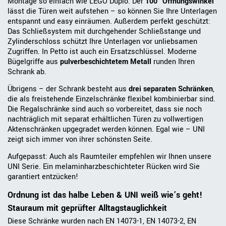
Montage so einfach wie LEGO Duplo. Der
100° Öffnungswinkel
lässt die Türen weit aufstehen – so können Sie Ihre Unterlagen
entspannt und easy einräumen. Außerdem perfekt geschützt:
Das Schließsystem mit durchgehender Schließstange und
Zylinderschloss schützt Ihre Unterlagen vor unliebsamen
Zugriffen. In Petto ist auch ein Ersatzschlüssel. Moderne
Bügelgriffe aus
pulverbeschichtetem Metall
runden Ihren
Schrank ab.
Übrigens – der Schrank besteht aus
drei separaten Schränken
,
die als freistehende Einzelschränke flexibel kombinierbar sind.
Die Regalschränke sind auch so vorbereitet, dass sie noch
nachträglich mit separat erhältlichen Türen zu vollwertigen
Aktenschränken upgegradet werden können. Egal wie – UNI
zeigt sich immer von ihrer schönsten Seite.
Aufgepasst: Auch als Raumteiler empfehlen wir Ihnen unsere
UNI Serie. Ein melaminharzbeschichteter Rücken wird Sie
garantiert entzücken!
Ordnung ist das halbe Leben & UNI weiß wie’s geht!
Stauraum mit geprüfter Alltagstauglichkeit
Diese Schränke wurden nach EN 14073-1, EN 14073-2, EN