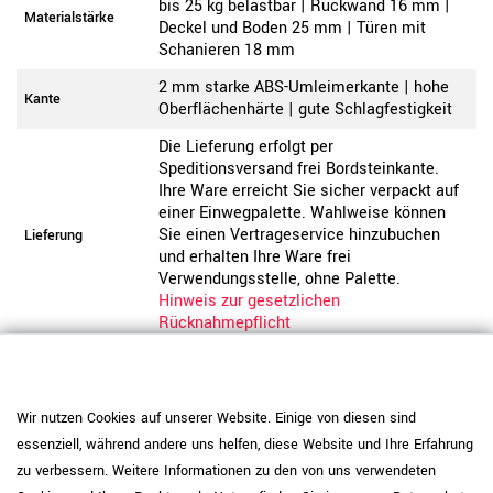
bis 25 kg belastbar | Rückwand 16 mm |
Materialstärke
Deckel und Boden 25 mm | Türen mit
Schanieren 18 mm
2 mm starke ABS-Umleimerkante | hohe
Kante
Oberflächenhärte | gute Schlagfestigkeit
Die Lieferung erfolgt per
Speditionsversand frei Bordsteinkante.
Ihre Ware erreicht Sie sicher verpackt auf
einer Einwegpalette. Wahlweise können
Sie einen Vertrageservice hinzubuchen
Lieferung
und erhalten Ihre Ware frei
Verwendungsstelle, ohne Palette.
Hinweis zur gesetzlichen
Rücknahmepflicht
Sie erhalten die Ware zur einfachen
Selbstmontage. Bitte beachten Sie hierzu
die Montageanleitung. Diese liegt
Wir nutzen Cookies auf unserer Website. Einige von diesen sind
entweder dem Artikel bei, ist auf der
essenziell, während andere uns helfen, diese Website und Ihre Erfahrung
Produktwebseite als PDF verfügbar oder
Montagezustand
per QR-Code auf dem Karton abrufbar.
zu verbessern. Weitere Informationen zu den von uns verwendeten
Wahlweise können Sie die Montage