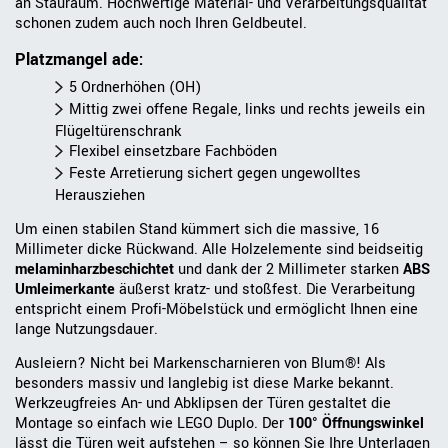
an Stauraum. Hochwertige Material- und Verarbeitungsqualität
schonen zudem auch noch Ihren Geldbeutel.
Platzmangel ade:
5 Ordnerhöhen (OH)
Mittig zwei offene Regale, links und rechts jeweils ein
Flügeltürenschrank
Flexibel einsetzbare Fachböden
Feste Arretierung sichert gegen ungewolltes
Herausziehen
Um einen stabilen Stand kümmert sich die massive, 16
Millimeter dicke Rückwand. Alle Holzelemente sind beidseitig
melaminharzbeschichtet
und dank der 2 Millimeter starken
ABS
Umleimerkante
äußerst kratz- und stoßfest. Die Verarbeitung
entspricht einem Profi-Möbelstück und ermöglicht Ihnen eine
lange Nutzungsdauer.
Ausleiern? Nicht bei Markenscharnieren von Blum®! Als
besonders massiv und langlebig ist diese Marke bekannt.
Werkzeugfreies An- und Abklipsen der Türen gestaltet die
Montage so einfach wie LEGO Duplo. Der
100° Öffnungswinkel
lässt die Türen weit aufstehen – so können Sie Ihre Unterlagen