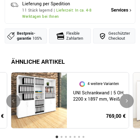
Lieferung per Spedition
Services
11 Stück lagernd |
Lieferzeit: In ca. 4-8
Werktagen bei Ihnen
Bestpreis­
Flexible
Geschützter
garantie
105%
Zahlarten
Checkout
ÄHNLICHE ARTIKEL
4 weitere Varianten
UNI Schrankwand | 5 OH,
2200 x 1897 mm, Weiß
 €
769,00 €