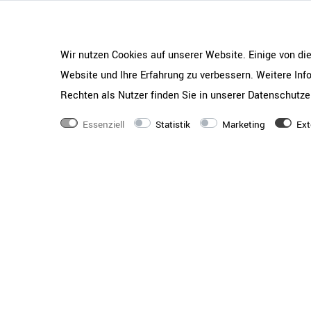
mm |
Ausstattung
1 Paar abschließbare
Öffnungswinkel) | 4 o
Wir nutzen Cookies auf unserer Website. Einige von di
Korrosiongeschützte 
Website und Ihre Erfahrung zu verbessern. Weitere In
Griffleisten
Rechten als Nutzer finden Sie in unserer
Daten­schutz­e
Ordnerhöhe
1 Ordnerhöhe (OH)
Essenziell
Statistik
Marketing
Ext
Abschließbar
1 Yale-Schloß
Beschichtung
Melaminharz - kratzfes
lichtbeständig, wass
Holzqualität
E1-Flachpressplatte -
hervorragende Materi
Verarbeitungsqualität
Materialstärke
18 mm starker Melam
Korpus und Fächer | 
Türen