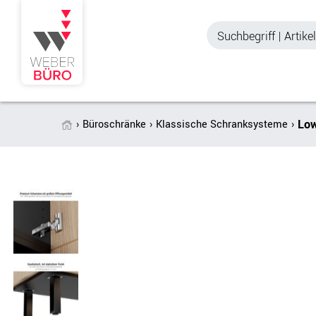
Lo
Büroschränke
Klassische Schranksysteme
Akustik & Sichtschutz
Büroschränke
Stellwände & Trennwände
Aktenschränke
Raum in Raum-Systeme
Schiebetürenschr
Tischtrennwände
Querrollladenschr
Akustik Deckensegel &
Regalschränke
Wandpaneele
Büro Schrankwänd
Spinde
Garderoben
Zubehör