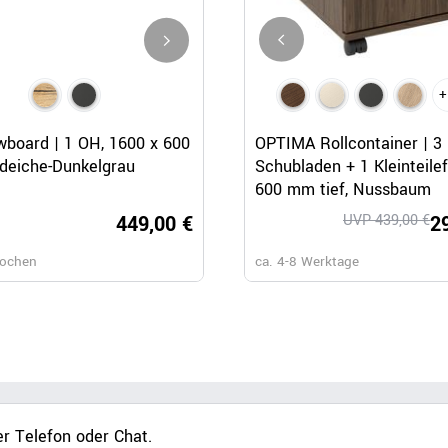
+
Schnellansicht
Schnellansicht
Schnellansicht
board | 1 OH, 1600 x 600
BRALCO SILE Highboard | 2 O
OPTIMA Rollcontainer | 3
deiche-Dunkelgrau
2025 x 1250 mm, Eiche
Schubladen + 1 Kleinteile
600 mm tief, Nussbaum
449,00 €
UVP 439,00 €
1.399,
2
Wochen
ca. 8-10 Wochen
ca. 4-8 Werktage
r Telefon oder Chat.