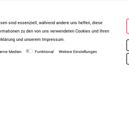
ve
ab
hi
 Flügeltüren (105°
Ve
ffene Fächer |
esen sind essenziell, während andere uns helfen, diese
Scharniere | 2 ABS-
Hinweis
formationen zu den von uns verwendeten Cookies und Ihren
Di
in
rklärung
und unserem
Impressum
.
un
erne Medien
Funktional
Weitere Einstellungen
Produktpflege-Melamin-
Pf
IP<50
me
t, lange haltbar,
(W
erabweisend
mi
Sc
 hohe Formstabilität,
si
al- und
en
we
Ve
insockel | 12 mm starker
We
18 mm starkes Mittelteil und
be
Je