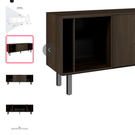
Bürocontainer
Büromöbel-Sets
Standcontainer
Einzelarbeitsplätz
Rollcontainer
Chefbüros
Gruppenarbeitsplä