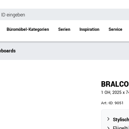
Büromöbel-Kategorien
Serien
Inspiration
Service
wboards
Bürotische
Empfang
Schreibtische
Empfangstheke
änke
Höhenverstellbare Schreibtische
Beistell- / Cou
BRALCO 
änke
Konferenztische
1 OH, 2025 x
Stehtische
e
Besprechungstische
Art.-ID:
9051
Tischgestelle
Schreibtischplatten
Stylisc
Anbautische & Zubehör
Flügelt