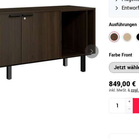
Entworf
Outdoor
Ausführungen
Ampelschirme
e
Schirmständer
Abdeckhauben & Zubehör
tze
Farbe Front
849,00 €
inkl. MwSt.
&
zzgl