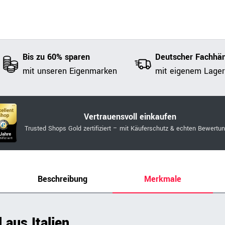
Bis zu 60% sparen
Deutscher Fachhän
mit unseren Eigenmarken
mit eigenem Lager
Vertrauensvoll einkaufen
Trusted Shops Gold zertifiziert – mit Käuferschutz & echten Bewertu
Beschreibung
Merkmale
 aus Italien