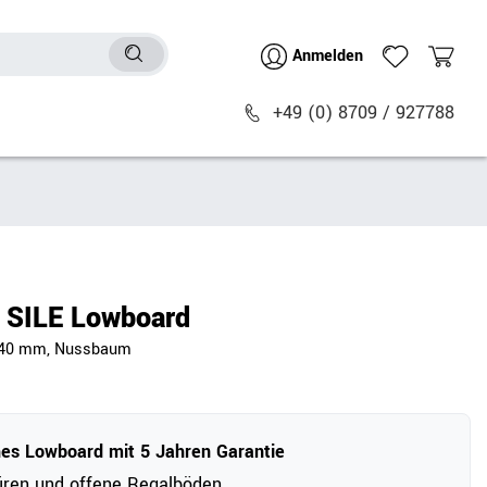
Anmelden
+49 (0) 8709 / 927788
Sitzmöbel
n
Bürostühle
chtische
Besucher- & Konferenzstühle
SILE Lowboard
Polstermöbel
 740 mm, Nussbaum
Barhocker
Sitz- & Stehhocker
Zubehör
hes Lowboard mit 5 Jahren Garantie
üren und offene Regalböden