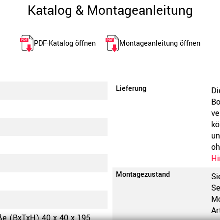
Katalog & Montageanleitung
PDF-Katalog öffnen
Montageanleitung öffnen
Lieferung
Di
Bo
ve
kö
un
oh
Hi
Montagezustand
Si
Se
Mo
Ar
ße (BxTxH) 40 x 40 x 195