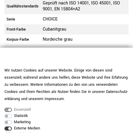
Geprüft nach ISO 14001, ISO 45001, ISO
Qualitätsstandards
9001, EN 15804+A2
CHOICE
Serie
Cubanitgrau
Front-Farbe
Nordeiche grau
Korpus-Farbe
Bücherregal
Schranktyp
Stahlsockel 40 mm hoch, Anthrazit
Fußtyp
1 Fachboden
Ausstattung
Wir nutzen Cookies auf unserer Website. Einige von diesen sind
essenziell, während andere uns helfen, diese Website und Ihre Erfahrung
2 Ordnerhöhen (OH)
Ordnerhöhe
zu verbessern. Weitere Informationen zu den von uns verwendeten
Beschichtet mit Melaminharz | kratzfest |
Cookies und Ihren Rechten als Nutzer finden Sie in unserer
Daten­schutz­
lange haltbar | lichtbeständig |
Beschichtung
erklärung
und unserem
Impressum
.
wasserabweisend
Essenziell
Gute Material- und Verarbeitungsqualität |
Statistik
hochwertiger und langlebiger Korpus | E1-
Holzqualität
Marketing
Flachpressplatte
Externe Medien