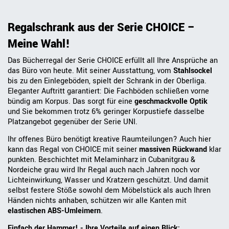
Regalschrank aus der Serie CHOICE –
Meine Wahl!
Das Bücherregal der Serie CHOICE erfüllt all Ihre Ansprüche an
das Büro von heute. Mit seiner Ausstattung, vom
Stahlsockel
bis zu den Einlegeböden, spielt der Schrank in der Oberliga.
Eleganter Auftritt garantiert: Die Fachböden schließen vorne
bündig am Korpus. Das sorgt für eine
geschmackvolle Optik
und Sie bekommen trotz 6% geringer Korpustiefe dasselbe
Platzangebot gegenüber der Serie UNI.
Ihr offenes Büro benötigt kreative Raumteilungen? Auch hier
kann das Regal von CHOICE mit seiner
massiven Rückwand
klar
punkten. Beschichtet mit Melaminharz in Cubanitgrau &
Nordeiche grau wird Ihr Regal auch nach Jahren noch vor
Lichteinwirkung, Wasser und Kratzern geschützt. Und damit
selbst festere Stöße sowohl dem Möbelstück als auch Ihren
Händen nichts anhaben, schützen wir alle Kanten mit
elastischen ABS-Umleimern
.
Einfach der Hammer! - Ihre Vorteile auf einen Blick: