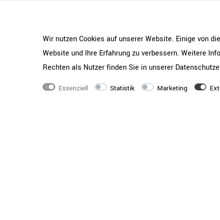
14073-2_2004, LST E
14074-2004
Lieferung
Die Lieferung erfolgt 
Wir nutzen Cookies auf unserer Website. Einige von di
Paketversand, bei meh
Website und Ihre Erfahrung zu verbessern. Weitere In
Speditionsversand fre
Rechten als Nutzer finden Sie in unserer
Daten­schutz­e
Einwegpalette. Wahlw
Vertrageservice hinz
Essenziell
Statistik
Marketing
Ext
Ware frei Verwendungs
Hinweis zur gesetzli