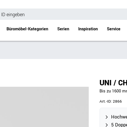
Büromöbel-Kategorien
Serien
Inspiration
Service
Bürotische
Empfang
Schreibtische
Empfangstheke
änke
Höhenverstellbare Schreibtische
Beistell- / Cou
UNI / C
änke
Konferenztische
Bis zu 1600 mm
Stehtische
e
Besprechungstische
Art.-ID:
2866
Tischgestelle
Schreibtischplatten
Hochwer
Anbautische & Zubehör
5 Doppe