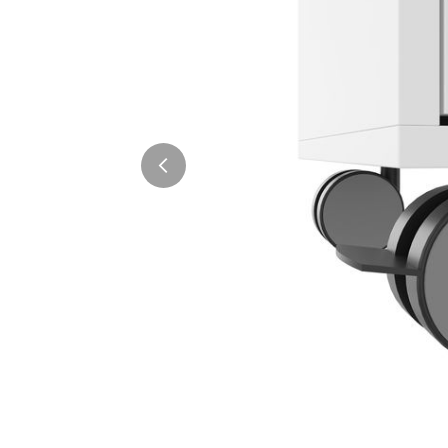
Bürocontainer
Büromöbel-Sets
Standcontainer
Einzelarbeitsplätz
Rollcontainer
Chefbüros
Gruppenarbeitsplä