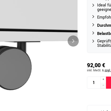
Ideal f
geeigne
Empfohl
Outdoor
Durchm
Ampelschirme
e
Schirmständer
Belastb
Abdeckhauben & Zubehör
tze
Geprüf
Stabili
92,00 €
inkl. MwSt.
&
zzgl