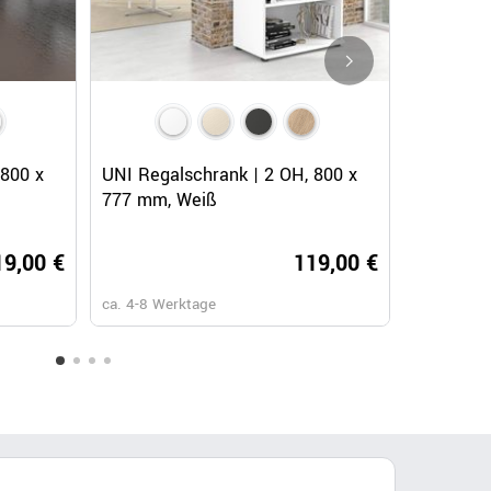
Schnellansicht
 800 x
UNI Regalschrank | 2 OH, 800 x
UNI Rega
777 mm, Weiß
777 mm, 
19,00 €
119,00 €
ca. 4-8 Werktage
ca. 4-8 We