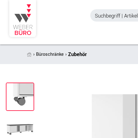
Zubehör
Büroschränke
Akustik & Sichtschutz
Büroschränke
Stellwände & Trennwände
Aktenschränke
Raum in Raum-Systeme
Schiebetürenschr
Tischtrennwände
Querrollladenschr
Akustik Deckensegel &
Regalschränke
Wandpaneele
Büro Schrankwänd
Spinde
Garderoben
Zubehör