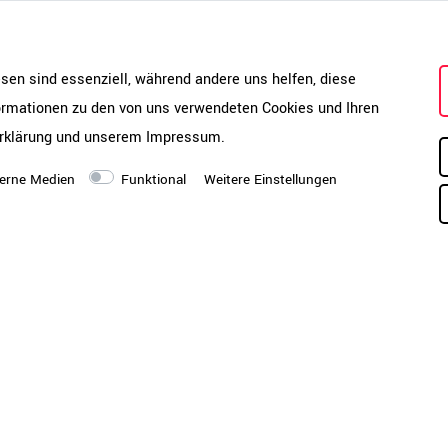
Mo
N 14073-3_2004, LST EN
Ar
ve
ab
bei einem Artikel per
esen sind essenziell, während andere uns helfen, diese
hi
reren Artikeln per
formationen zu den von uns verwendeten Cookies und Ihren
Ve
i Bordsteinkante auf einer
rklärung
und unserem
Impressum
.
eise können Sie einen
Produktsicherheit
Da
ubuchen und erhalten Ihre
an
erne Medien
Funktional
Weitere Einstellungen
stelle, ohne Palette.
chen Rücknahmepflicht