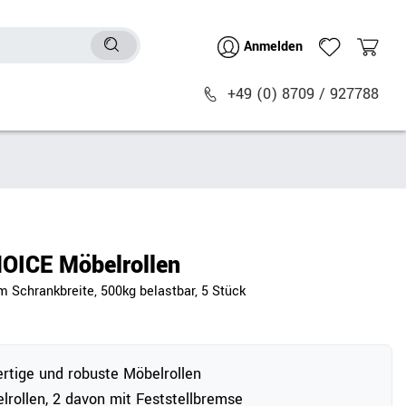
Anmelden
+49 (0) 8709 / 927788
Sitzmöbel
n
Bürostühle
chtische
Besucher- & Konferenzstühle
HOICE Möbelrollen
Polstermöbel
 Schrankbreite, 500kg belastbar, 5 Stück
Barhocker
Sitz- & Stehhocker
Zubehör
tige und robuste Möbelrollen
lrollen, 2 davon mit Feststellbremse